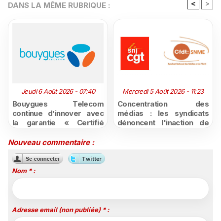
<
>
DANS LA MÊME RUBRIQUE :
Jeudi 6 Août 2026 - 07:40
Mercredi 5 Août 2026 - 11:23
Bouygues Telecom
Concentration des
continue d’innover avec
médias : les syndicats
la garantie « Certifié
dénoncent l'inaction de
moins cher ou remboursé
l'État après la décision du
»
Conseil d'État
Nouveau commentaire :
Nom * :
Adresse email (non publiée) * :