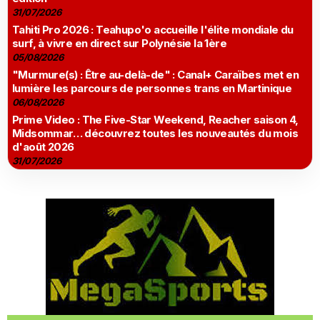
31/07/2026
Tahiti Pro 2026 : Teahupo'o accueille l'élite mondiale du
surf, à vivre en direct sur Polynésie la 1ère
05/08/2026
"Murmure(s) : Être au-delà-de" : Canal+ Caraïbes met en
lumière les parcours de personnes trans en Martinique
06/08/2026
Prime Video : The Five-Star Weekend, Reacher saison 4,
Midsommar… découvrez toutes les nouveautés du mois
d'août 2026
31/07/2026