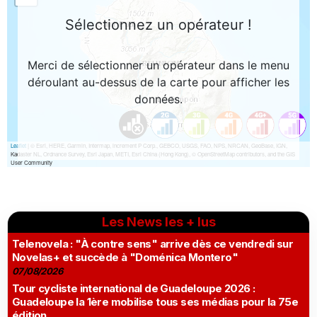
Les News les + lus
Telenovela : "À contre sens" arrive dès ce vendredi sur
Novelas+ et succède à "Doménica Montero"
07/08/2026
Tour cycliste international de Guadeloupe 2026 :
Guadeloupe la 1ère mobilise tous ses médias pour la 75e
édition