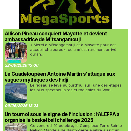
Allison Pineau conquiert Mayotte et devient
ambassadrice de M'tsangamouji
« Merci à M'tsangamouji et à Mayotte pour cet
accueil chaleureux, cela m'est rarement arrivé
duran...
22/06/2026 13:00
Le Guadeloupéen Antoine Martin s'attaque aux
vagues mythiques des Fidji
Le rideau se lève aujourd’hui sur l’une des étapes
les plus spectaculaires et radicales du Worl...
09/06/2026 13:23
Un tournoi sous le signe de l’inclusion : l’ALEFPA a
organisé le basketball challenge 2025
Ce vendredi 10 octobre, le Complexe Terre Sainte
Nelson Mandela de Saint-Pierre a vibré au rythm...