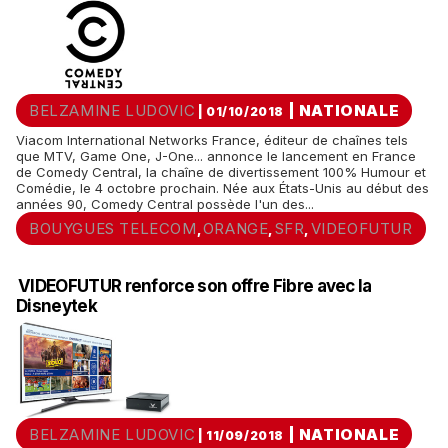
BELZAMINE LUDOVIC
|
NATIONALE
| 01/10/2018
Viacom International Networks France, éditeur de chaînes tels
que MTV, Game One, J-One... annonce le lancement en France
de Comedy Central, la chaîne de divertissement 100% Humour et
Comédie, le 4 octobre prochain. Née aux États-Unis au début des
années 90, Comedy Central possède l'un des...
BOUYGUES TELECOM
ORANGE
SFR
VIDEOFUTUR
,
,
,
VIDEOFUTUR renforce son offre Fibre avec la
Disneytek
BELZAMINE LUDOVIC
|
NATIONALE
| 11/09/2018