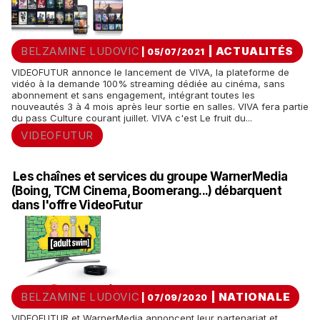
BELZAMINE LUDOVIC
|
ACTUALITÉS
| 05/07/2021
VIDEOFUTUR annonce le lancement de VIVA, la plateforme de
vidéo à la demande 100% streaming dédiée au cinéma, sans
abonnement et sans engagement, intégrant toutes les
nouveautés 3 à 4 mois après leur sortie en salles. VIVA fera partie
du pass Culture courant juillet. VIVA c'est Le fruit du...
VIDEOFUTUR
Les chaînes et services du groupe WarnerMedia
(Boing, TCM Cinema, Boomerang...) débarquent
dans l'offre VideoFutur
BELZAMINE LUDOVIC
|
NATIONALE
| 07/09/2020
VIDEOFUTUR et WarnerMedia annoncent leur partenariat et