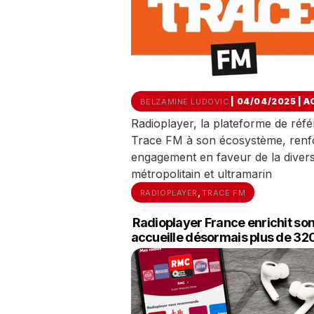
| 04/04/2025
|
A
BELZAMINE LUDOVIC
Radioplayer, la plateforme de réf
Trace FM à son écosystème, renfo
engagement en faveur de la diversit
métropolitain et ultramarin
,
RADIOPLAYER
TRACE FM
Radioplayer France enrichit son
accueille désormais plus de 32