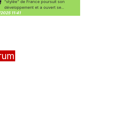
“stylée” de France poursuit son
développement et a ouvert se...
2025 11:41
rum