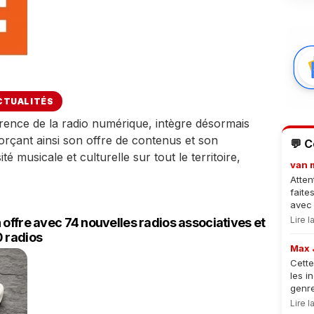
CTUALITÉS
érence de la radio numérique, intègre désormais
rçant ainsi son offre de contenus et son
💬 
é musicale et culturelle sur tout le territoire,
van 
Atten
faite
avec 
Lire 
 offre avec 74 nouvelles radios associatives et
0 radios
Max 
Cette
les i
genre
Lire 