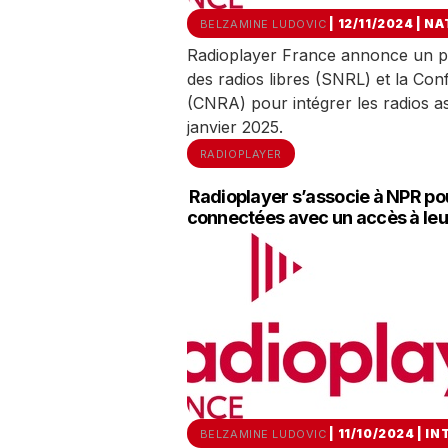
| 12/11/2024
|
NA
BELZAMINE LUDOVIC
Radioplayer France annonce un par
des radios libres (SNRL) et la Con
(CNRA) pour intégrer les radios as
janvier 2025.
RADIOPLAYER
Radioplayer s’associe à NPR pour
connectées avec un accès à le
| 11/10/2024
|
IN
BELZAMINE LUDOVIC