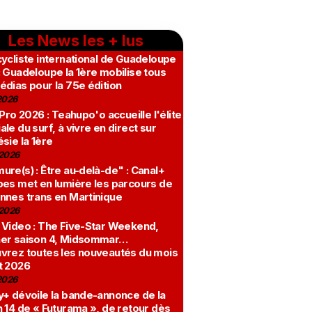
Les News les + lus
ycliste international de Guadeloupe
 Guadeloupe la 1ère mobilise tous
édias pour la 75e édition
2026
 Pro 2026 : Teahupo'o accueille l'élite
le du surf, à vivre en direct sur
sie la 1ère
2026
re(s) : Être au-delà-de" : Canal+
bes met en lumière les parcours de
nnes trans en Martinique
2026
 Video : The Five-Star Weekend,
er saison 4, Midsommar…
vrez toutes les nouveautés du mois
t 2026
2026
y+ dévoile la bande-annonce de la
 14 de « Futurama », de retour dès