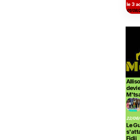
le 3 a
01/08/
Allis
devi
M'ts
22/06/
Le G
s'at
Fidji