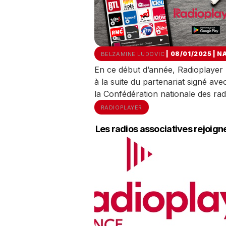
| 08/01/2025
|
N
BELZAMINE LUDOVIC
En ce début d’année, Radioplayer 
à la suite du partenariat signé ave
la Confédération nationale des ra
RADIOPLAYER
Les radios associatives rejoig