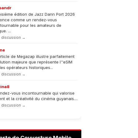
sandr
oisième édition de Jazz Dann Port 2026
nonce comme un rendez-vous
tournable pour les amateurs de
e. ...
la discussion →
ne
rticle de Megazap illustre parfaitement
olution majeure que représente l''eSIM
les opérateurs historiques...
la discussion →
rina8
ndez-vous incontournable qui valorise
lent et la créativité du cinéma guyanais....
la discussion →
arte de Couverture Mobile