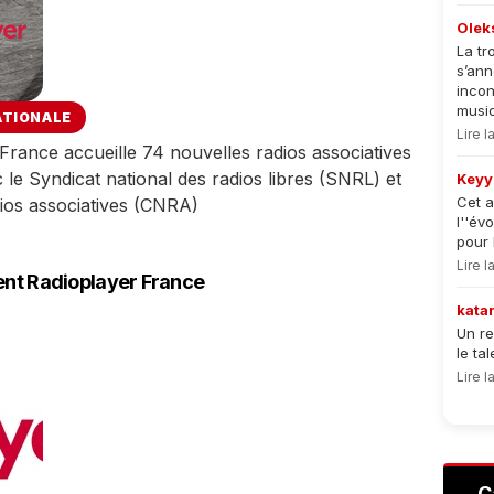
Olek
La tr
s’an
incon
musiqu
ATIONALE
Lire 
France accueille 74 nouvelles radios associatives
c le Syndicat national des radios libres (SNRL) et
Keyy
Cet a
dios associatives (CNRA)
l''év
pour 
Lire 
nent Radioplayer France
kata
Un re
le ta
Lire 
C