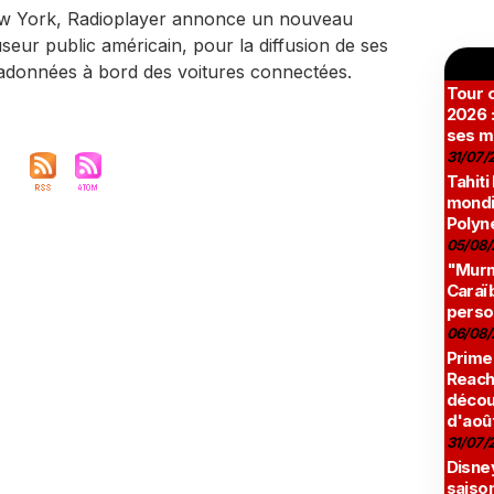
w York, Radioplayer annonce un nouveau
useur public américain, pour la diffusion de ses
étadonnées à bord des voitures connectées.
Tour c
2026 :
ses m
31/07/
Tahiti
mondia
Polyné
05/08/
"Murmu
Caraï
perso
06/08/
Prime
Reach
décou
d'aoû
31/07/
Disne
saison