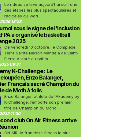
Le rideau se lève aujourd’hui sur l’une
des étapes les plus spectaculaires et
radicales du Worl...
2026 13:23
urnoi sous le signe de l’inclusion
LEFPA a organisé le basketball
lenge 2025
Ce vendredi 10 octobre, le Complexe
Terre Sainte Nelson Mandela de Saint-
Pierre a vibré au rythm...
2025 09:37
emy K-Challenge : Le
eloupéen, Enzo Balanger,
ier Français sacré Champion du
 de Moth à foils
Enzo Balanger, athlète de l’Akademy by
K-Challenge, remporte son premier
titre de Champion du Mond...
2025 11:30
cond club On Air Fitness arrive
Réunion
ON AIR, la franchise fitness la plus