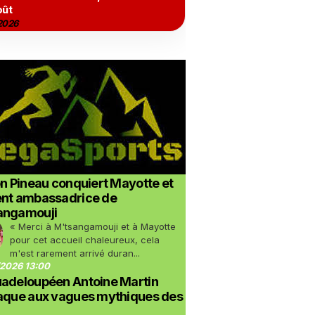
oût
2026
on Pineau conquiert Mayotte et
ent ambassadrice de
angamouji
« Merci à M'tsangamouji et à Mayotte
pour cet accueil chaleureux, cela
m'est rarement arrivé duran...
2026 13:00
uadeloupéen Antoine Martin
taque aux vagues mythiques des