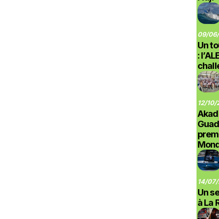
09/06/
Un to
: l’A
chal
12/10/
Akad
Guad
prem
Monde
14/07/
Un se
à La 