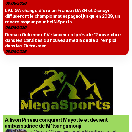
08/08/2026
LALIGA change d'ère en France : DAZN et Disney+
diffuseront le championnat espagnol jusqu'en 2029, un
revers majeur pour beIN Sports
06/08/2026
Demain Outremer TV : lancement prévu le 12 novembre
dans les Caraïbes du nouveau média dédié à l'emploi
dans les Outre-mer
05/08/2026
Allison Pineau conquiert Mayotte et devient
ambassadrice de M'tsangamouji
« Merci à M'tsangamouji et à Mayotte pour cet