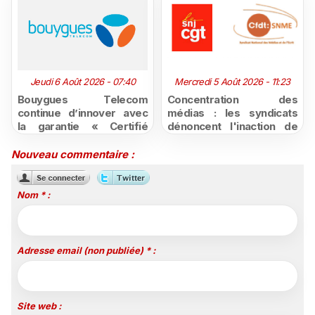
Jeudi 6 Août 2026 - 07:40
Mercredi 5 Août 2026 - 11:23
Bouygues Telecom
Concentration des
continue d’innover avec
médias : les syndicats
la garantie « Certifié
dénoncent l'inaction de
moins cher ou remboursé
l'État après la décision du
»
Conseil d'État
Nouveau commentaire :
Nom * :
Adresse email (non publiée) * :
Site web :