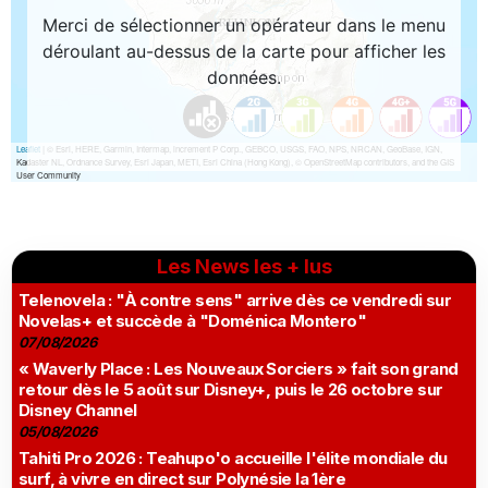
Les News les + lus
Telenovela : "À contre sens" arrive dès ce vendredi sur
Novelas+ et succède à "Doménica Montero"
07/08/2026
« Waverly Place : Les Nouveaux Sorciers » fait son grand
retour dès le 5 août sur Disney+, puis le 26 octobre sur
Disney Channel
05/08/2026
Tahiti Pro 2026 : Teahupo'o accueille l'élite mondiale du
surf, à vivre en direct sur Polynésie la 1ère