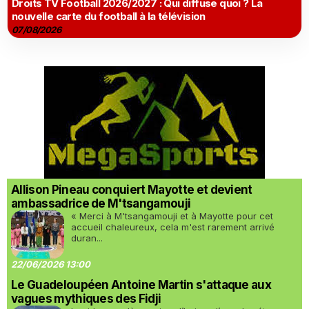
Droits TV Football 2026/2027 : Qui diffuse quoi ? La
nouvelle carte du football à la télévision
07/08/2026
Allison Pineau conquiert Mayotte et devient
ambassadrice de M'tsangamouji
« Merci à M'tsangamouji et à Mayotte pour cet
accueil chaleureux, cela m'est rarement arrivé
duran...
22/06/2026 13:00
Le Guadeloupéen Antoine Martin s'attaque aux
vagues mythiques des Fidji