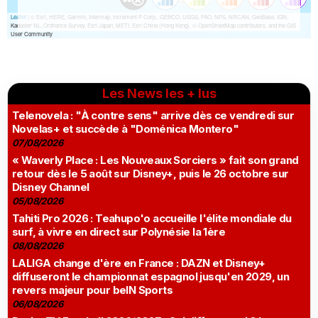
Les News les + lus
Telenovela : "À contre sens" arrive dès ce vendredi sur
Novelas+ et succède à "Doménica Montero"
07/08/2026
« Waverly Place : Les Nouveaux Sorciers » fait son grand
retour dès le 5 août sur Disney+, puis le 26 octobre sur
Disney Channel
05/08/2026
Tahiti Pro 2026 : Teahupo'o accueille l'élite mondiale du
surf, à vivre en direct sur Polynésie la 1ère
08/08/2026
LALIGA change d'ère en France : DAZN et Disney+
diffuseront le championnat espagnol jusqu'en 2029, un
revers majeur pour beIN Sports
06/08/2026