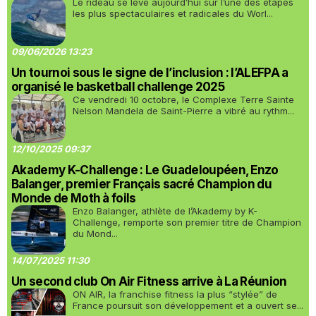
Le rideau se lève aujourd’hui sur l’une des étapes
les plus spectaculaires et radicales du Worl...
09/06/2026 13:23
Un tournoi sous le signe de l’inclusion : l’ALEFPA a
organisé le basketball challenge 2025
Ce vendredi 10 octobre, le Complexe Terre Sainte
Nelson Mandela de Saint-Pierre a vibré au rythm...
12/10/2025 09:37
Akademy K-Challenge : Le Guadeloupéen, Enzo
Balanger, premier Français sacré Champion du
Monde de Moth à foils
Enzo Balanger, athlète de l’Akademy by K-
Challenge, remporte son premier titre de Champion
du Mond...
14/07/2025 11:30
Un second club On Air Fitness arrive à La Réunion
ON AIR, la franchise fitness la plus “stylée” de
France poursuit son développement et a ouvert se...