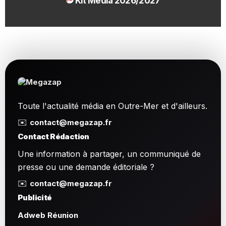
Kit Média 2026/2027
1.54 Mo
Toute l'actualité média en Outre-Mer et d'ailleurs.
✉️
contact@megazap.fr
Contact Rédaction
Une information à partager, un communiqué de
presse ou une demande éditoriale ?
✉️
contact@megazap.fr
Publicité
Adweb Réunion