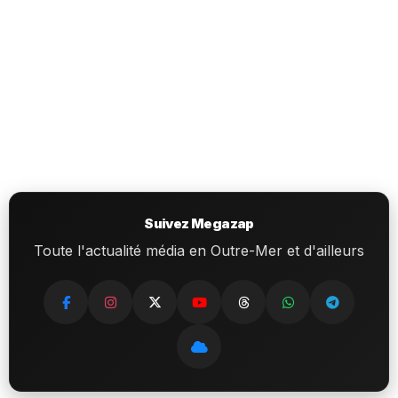
Suivez Megazap
Toute l'actualité média en Outre-Mer et d'ailleurs