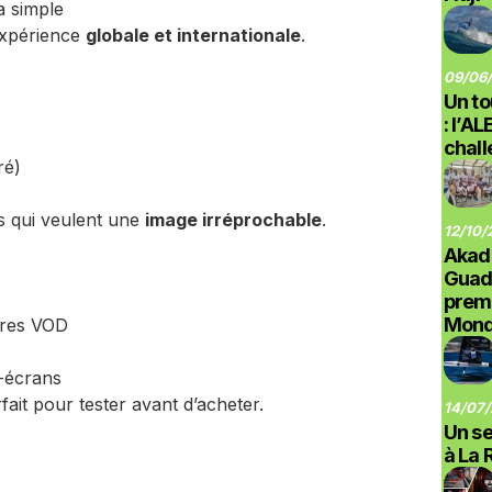
a simple
expérience
globale et internationale
.
09/06/
Un to
: l’A
chal
ré)
ts qui veulent une
image irréprochable
.
12/10/
Akad
Guad
prem
Monde
tres VOD
i-écrans
fait pour tester avant d’acheter.
14/07/
Un se
à La 