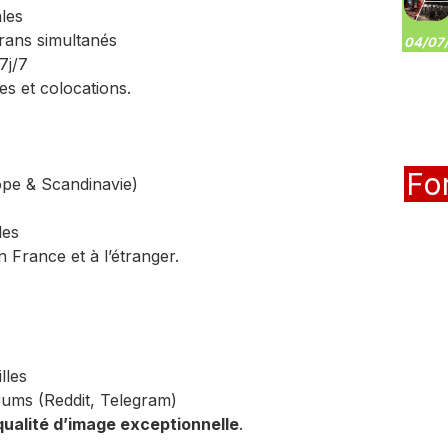
les
rans simultanés
04/07/
7j/7
les et colocations.
Fo
pe & Scandinavie)
les
n France et à l’étranger.
lles
rums (Reddit, Telegram)
qualité d’image exceptionnelle
.