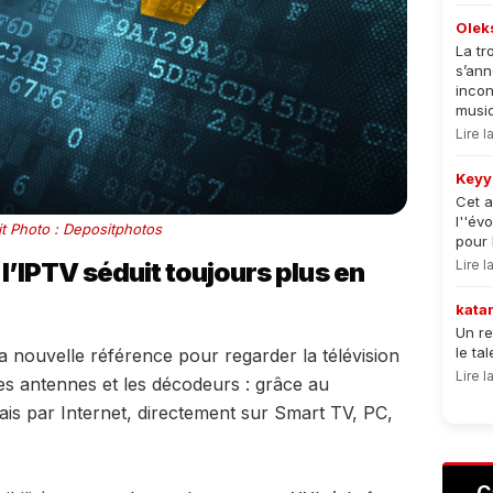
Olek
La tr
s’an
incon
musiqu
Lire 
Keyy
Cet a
l''év
t Photo : Depositphotos
pour 
 l’IPTV séduit toujours plus en
Lire 
kata
Un re
le ta
nouvelle référence pour regarder la télévision
Lire 
es antennes et les décodeurs : grâce au
ais par Internet, directement sur Smart TV, PC,
C