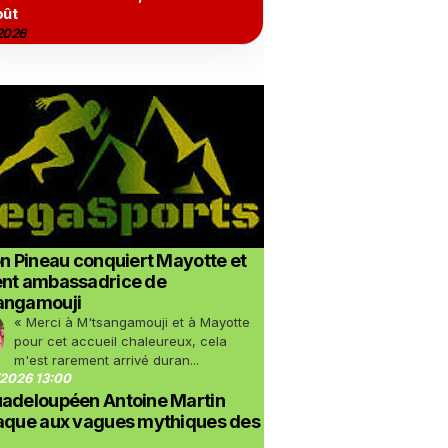
oût
2026
on Pineau conquiert Mayotte et
ent ambassadrice de
angamouji
« Merci à M'tsangamouji et à Mayotte
pour cet accueil chaleureux, cela
m'est rarement arrivé duran...
2026 13:00
uadeloupéen Antoine Martin
taque aux vagues mythiques des