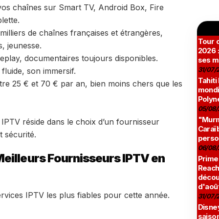
vos chaînes sur Smart TV, Android Box, Fire
lette.
milliers de chaînes françaises et étrangères,
Tour c
, jeunesse.
2026 :
 replay, documentaires toujours disponibles.
ses m
31/07/
fluide, son immersif.
Tahiti
e 25 € et 70 € par an, bien moins chers que les
mondia
Polyné
05/08/
"Murmu
IPTV réside dans le choix d’un fournisseur
Caraï
t sécurité.
perso
06/08/
eilleurs Fournisseurs IPTV en
Prime
Reach
décou
d'aoû
ervices IPTV les plus fiables pour cette année.
31/07/
Disne
saison