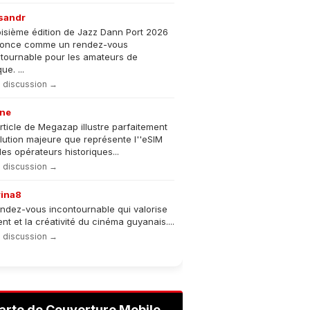
sandr
oisième édition de Jazz Dann Port 2026
nonce comme un rendez-vous
tournable pour les amateurs de
e. ...
la discussion →
ne
rticle de Megazap illustre parfaitement
olution majeure que représente l''eSIM
les opérateurs historiques...
la discussion →
rina8
ndez-vous incontournable qui valorise
lent et la créativité du cinéma guyanais....
la discussion →
arte de Couverture Mobile