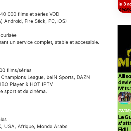
le 3 a
01/08/
0 000 films et séries VOD
, Android, Fire Stick, PC, iOS)
sécurisée
hant un service complet, stable et accessible.
0 films/séries
Allis
 1, Champions League, beIN Sports, DAZN
devi
c IBO Player & HOT IPTV
M'ts
e sport et de cinéma.
22/06/
Le G
les
s'at
UK, USA, Afrique, Monde Arabe
Fidji