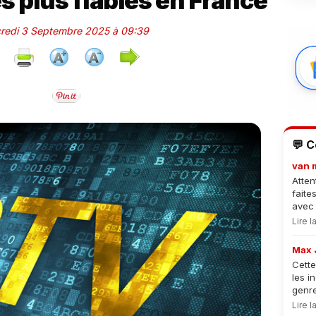
 plus fiables en France
credi 3 Septembre 2025 à 09:39
💬 
van 
Atten
faite
avec 
Lire 
Max 
Cette
les i
genre
Lire 