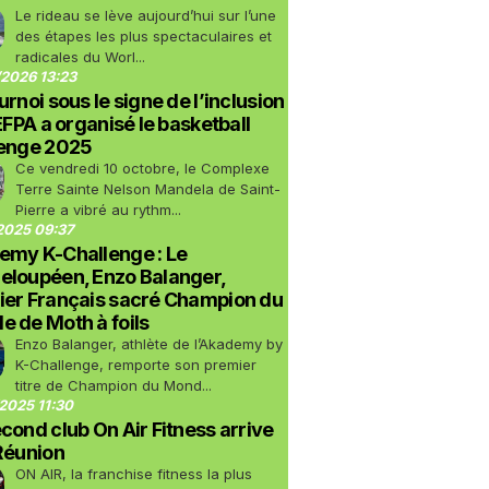
Le rideau se lève aujourd’hui sur l’une
des étapes les plus spectaculaires et
radicales du Worl...
2026 13:23
urnoi sous le signe de l’inclusion
LEFPA a organisé le basketball
lenge 2025
Ce vendredi 10 octobre, le Complexe
Terre Sainte Nelson Mandela de Saint-
Pierre a vibré au rythm...
2025 09:37
emy K-Challenge : Le
eloupéen, Enzo Balanger,
ier Français sacré Champion du
 de Moth à foils
Enzo Balanger, athlète de l’Akademy by
K-Challenge, remporte son premier
titre de Champion du Mond...
2025 11:30
cond club On Air Fitness arrive
Réunion
ON AIR, la franchise fitness la plus