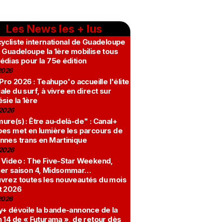
Les News les + lus
ycliste international de Guadeloupe
 Guadeloupe la 1ère mobilise tous
édias pour la 75e édition
2026
 Pro 2026 : Teahupo'o accueille l'élite
le du surf, à vivre en direct sur
sie la 1ère
2026
re(s) : Être au-delà-de" : Canal+
bes met en lumière les parcours de
nnes trans en Martinique
2026
 Video : The Five-Star Weekend,
er saison 4, Midsommar…
vrez toutes les nouveautés du mois
t 2026
2026
y+ dévoile la bande-annonce de la
 14 de « Futurama », de retour dès