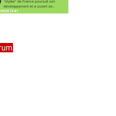
“stylée” de France poursuit son
développement et a ouvert se...
2025 11:41
rum