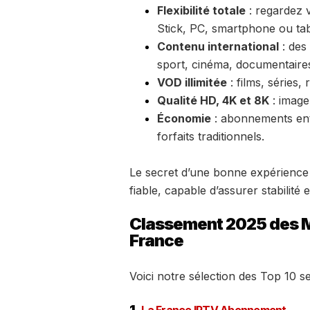
Flexibilité totale
: regardez 
Stick, PC, smartphone ou tab
Contenu international
: des 
sport, cinéma, documentaires
VOD illimitée
: films, séries,
Qualité HD, 4K et 8K
: image 
Économie
: abonnements entr
forfaits traditionnels.
Le secret d’une bonne expérience 
fiable, capable d’assurer stabilité e
Classement 2025 des M
France
Voici notre sélection des Top 10 s
1.
La France IPTV Abonnement