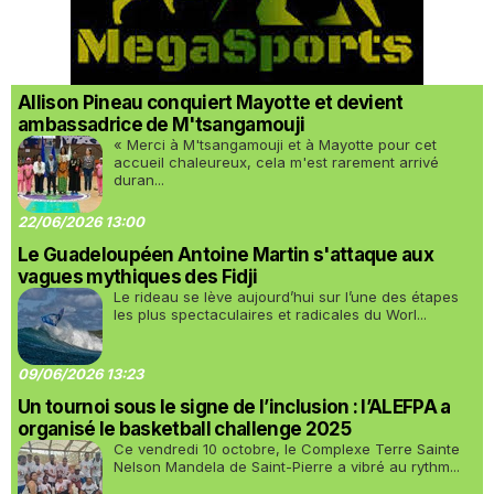
Allison Pineau conquiert Mayotte et devient
ambassadrice de M'tsangamouji
« Merci à M'tsangamouji et à Mayotte pour cet
accueil chaleureux, cela m'est rarement arrivé
duran...
22/06/2026 13:00
Le Guadeloupéen Antoine Martin s'attaque aux
vagues mythiques des Fidji
Le rideau se lève aujourd’hui sur l’une des étapes
les plus spectaculaires et radicales du Worl...
09/06/2026 13:23
Un tournoi sous le signe de l’inclusion : l’ALEFPA a
organisé le basketball challenge 2025
Ce vendredi 10 octobre, le Complexe Terre Sainte
Nelson Mandela de Saint-Pierre a vibré au rythm...