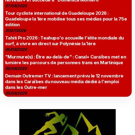
07/08/2026
Tour cycliste international de Guadeloupe 2026 :
Guadeloupe la 1ère mobilise tous ses médias pour la 75e
édition
31/07/2026
Tahiti Pro 2026 : Teahupo'o accueille l'élite mondiale du
surf, à vivre en direct sur Polynésie la 1ère
05/08/2026
"Murmure(s) : Être au-delà-de" : Canal+ Caraïbes met en
lumière les parcours de personnes trans en Martinique
06/08/2026
Demain Outremer TV : lancement prévu le 12 novembre
dans les Caraïbes du nouveau média dédié à l'emploi
dans les Outre-mer
05/08/2026