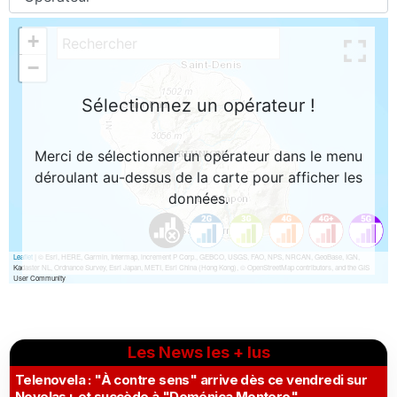
Les News les + lus
Telenovela : "À contre sens" arrive dès ce vendredi sur
Novelas+ et succède à "Doménica Montero"