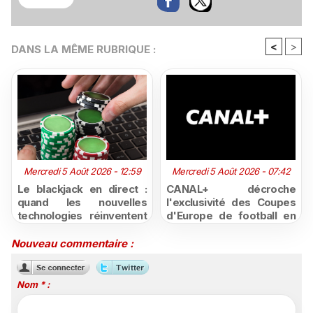
<
>
DANS LA MÊME RUBRIQUE :
Mercredi 5 Août 2026 - 12:59
Mercredi 5 Août 2026 - 07:42
Le blackjack en direct :
CANAL+ décroche
quand les nouvelles
l'exclusivité des Coupes
technologies réinventent
d'Europe de football en
l'expérience du casino en
Afrique subsaharienne
ligne
jusqu'en 2031
Nouveau commentaire :
Nom * :