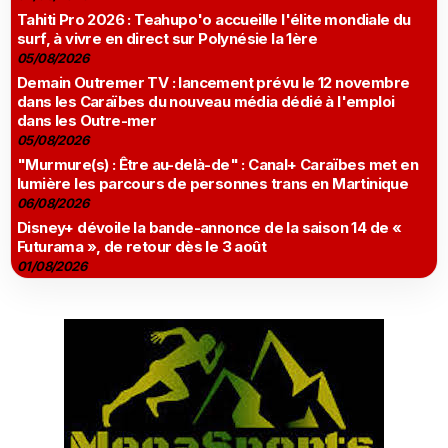
Tahiti Pro 2026 : Teahupo'o accueille l'élite mondiale du
surf, à vivre en direct sur Polynésie la 1ère
05/08/2026
Demain Outremer TV : lancement prévu le 12 novembre
dans les Caraïbes du nouveau média dédié à l'emploi
dans les Outre-mer
05/08/2026
"Murmure(s) : Être au-delà-de" : Canal+ Caraïbes met en
lumière les parcours de personnes trans en Martinique
06/08/2026
Disney+ dévoile la bande-annonce de la saison 14 de «
Futurama », de retour dès le 3 août
01/08/2026