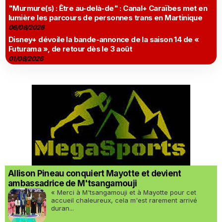
"Murmure(s) : Être au-delà-de" : Canal+ Caraïbes met en
lumière les parcours de personnes trans en Martinique
06/08/2026
Disney+ dévoile la bande-annonce de la saison 14 de «
Futurama », de retour dès le 3 août
01/08/2026
Allison Pineau conquiert Mayotte et devient
ambassadrice de M'tsangamouji
« Merci à M'tsangamouji et à Mayotte pour cet
accueil chaleureux, cela m'est rarement arrivé
duran...