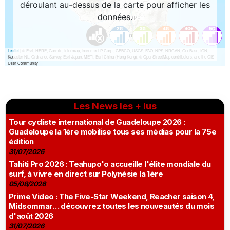
Les News les + lus
Tour cycliste international de Guadeloupe 2026 :
Guadeloupe la 1ère mobilise tous ses médias pour la 75e
édition
31/07/2026
Tahiti Pro 2026 : Teahupo'o accueille l'élite mondiale du
surf, à vivre en direct sur Polynésie la 1ère
05/08/2026
Prime Video : The Five-Star Weekend, Reacher saison 4,
Midsommar… découvrez toutes les nouveautés du mois
d'août 2026
31/07/2026