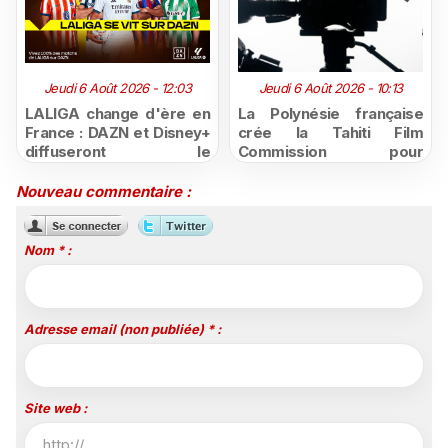
Jeudi 6 Août 2026 - 12:03
Jeudi 6 Août 2026 - 10:13
LALIGA change d'ère en
La Polynésie française
France : DAZN et Disney+
crée la Tahiti Film
diffuseront le
Commission pour
championnat espagnol
structurer et promouvoir
jusqu'en 2029, un revers
sa filière audiovisuelle
Nouveau commentaire :
majeur pour beIN Sports
Nom * :
Adresse email (non publiée) * :
Site web :