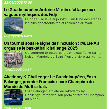
22/06/2026 13:00
Le Guadeloupéen Antoine Martin s'attaque aux
vagues mythiques des Fidji
Le rideau se lève aujourd’hui sur l’une des étapes
les plus spectaculaires et radicales du Worl...
09/06/2026 13:23
Un tournoi sous le signe de l’inclusion : l’ALEFPA a
organisé le basketball challenge 2025
Ce vendredi 10 octobre, le Complexe Terre Sainte
Nelson Mandela de Saint-Pierre a vibré au rythm...
12/10/2025 09:37
Akademy K-Challenge : Le Guadeloupéen, Enzo
Balanger, premier Français sacré Champion du
Monde de Moth à foils
Enzo Balanger, athlète de l’Akademy by K-
Challenge, remporte son premier titre de Champion
du Mond...
14/07/2025 11:30