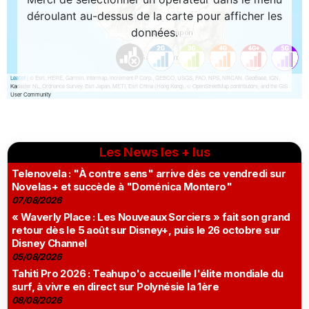
Les News les + lus
Telenovela : "À contre sens" arrive dès ce vendredi sur
Novelas+ et succède à "Doménica Montero"
07/08/2026
« Waverly Place : Les Nouveaux Sorciers » fait son grand
retour dès le 5 août sur Disney+, puis le 26 octobre sur
Disney Channel
05/08/2026
Tahiti Pro 2026 : Teahupo'o accueille l'élite mondiale du
surf, à vivre en direct sur Polynésie la 1ère
08/08/2026