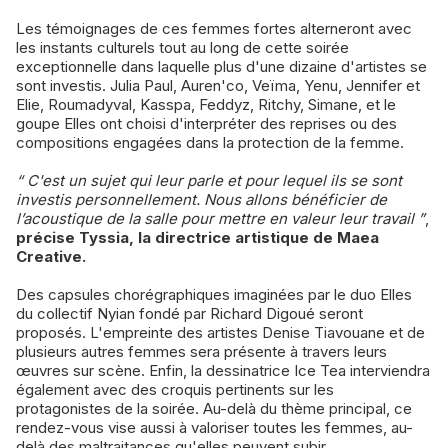
Les témoignages de ces femmes fortes alterneront avec
les instants culturels tout au long de cette soirée
exceptionnelle dans laquelle plus d'une dizaine d'artistes se
sont investis. Julia Paul, Auren'co, Veïma, Yenu, Jennifer et
Elie, Roumadyval, Kasspa, Feddyz, Ritchy, Simane, et le
goupe Elles ont choisi d'interpréter des reprises ou des
compositions engagées dans la protection de la femme.
“ C'est un sujet qui leur parle et pour lequel ils se sont
investis personnellement. Nous allons bénéficier de
l’acoustique de la salle pour mettre en valeur leur travail ”
,
précise Tyssia, la directrice artistique de Maea
Creative.
Des capsules chorégraphiques imaginées par le duo Elles
du collectif Nyian fondé par Richard Digoué seront
proposés. L'empreinte des artistes Denise Tiavouane et de
plusieurs autres femmes sera présente à travers leurs
œuvres sur scène. Enfin, la dessinatrice Ice Tea interviendra
également avec des croquis pertinents sur les
protagonistes de la soirée. Au-delà du thème principal, ce
rendez-vous vise aussi à valoriser toutes les femmes, au-
delà des maltraitances qu'elles peuvent subir.