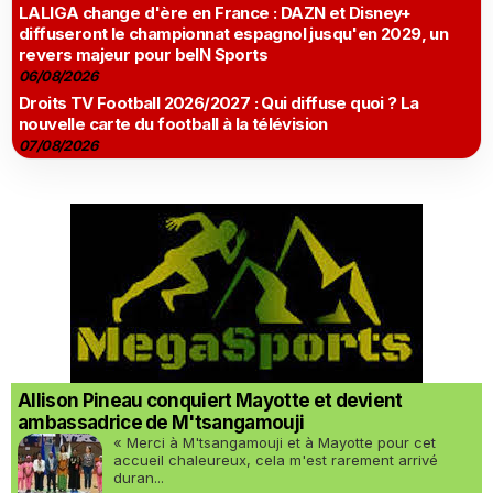
LALIGA change d'ère en France : DAZN et Disney+
diffuseront le championnat espagnol jusqu'en 2029, un
revers majeur pour beIN Sports
06/08/2026
Droits TV Football 2026/2027 : Qui diffuse quoi ? La
nouvelle carte du football à la télévision
07/08/2026
Allison Pineau conquiert Mayotte et devient
ambassadrice de M'tsangamouji
« Merci à M'tsangamouji et à Mayotte pour cet
accueil chaleureux, cela m'est rarement arrivé
duran...