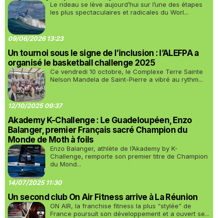
Le rideau se lève aujourd’hui sur l’une des étapes
les plus spectaculaires et radicales du Worl...
09/06/2026 13:23
Un tournoi sous le signe de l’inclusion : l’ALEFPA a
organisé le basketball challenge 2025
Ce vendredi 10 octobre, le Complexe Terre Sainte
Nelson Mandela de Saint-Pierre a vibré au rythm...
12/10/2025 09:37
Akademy K-Challenge : Le Guadeloupéen, Enzo
Balanger, premier Français sacré Champion du
Monde de Moth à foils
Enzo Balanger, athlète de l’Akademy by K-
Challenge, remporte son premier titre de Champion
du Mond...
14/07/2025 11:30
Un second club On Air Fitness arrive à La Réunion
ON AIR, la franchise fitness la plus “stylée” de
France poursuit son développement et a ouvert se...