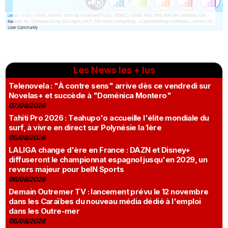
Les News les + lus
Telenovela : "À contre sens" arrive dès ce vendredi sur
Novelas+ et succède à "Doménica Montero"
07/08/2026
Tahiti Pro 2026 : Teahupo'o accueille l'élite mondiale du
surf, à vivre en direct sur Polynésie la 1ère
05/08/2026
LALIGA change d'ère en France : DAZN et Disney+
diffuseront le championnat espagnol jusqu'en 2029, un
revers majeur pour beIN Sports
06/08/2026
Demain Outremer TV : lancement prévu le 12 novembre
dans les Caraïbes du nouveau média dédié à l'emploi
dans les Outre-mer
05/08/2026