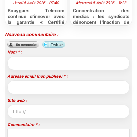
Jeudi 6 Août 2026 - 07:40
Mercredi 5 Août 2026 - 11:23
Bouygues Telecom
Concentration des
continue d’innover avec
médias : les syndicats
la garantie « Certifié
dénoncent l'inaction de
moins cher ou remboursé
l'État après la décision du
»
Conseil d'État
Nouveau commentaire :
Nom * :
Adresse email (non publiée) * :
Site web :
Commentaire * :