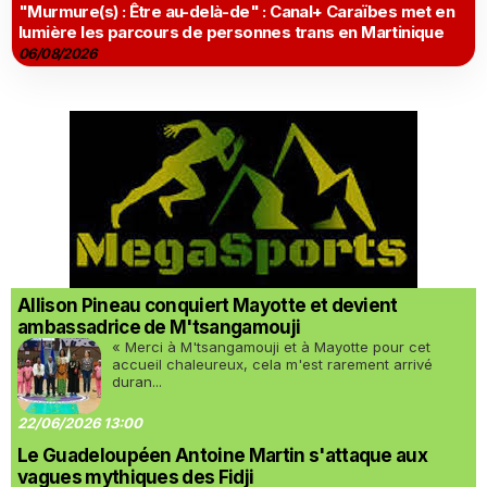
"Murmure(s) : Être au-delà-de" : Canal+ Caraïbes met en
lumière les parcours de personnes trans en Martinique
06/08/2026
Allison Pineau conquiert Mayotte et devient
ambassadrice de M'tsangamouji
« Merci à M'tsangamouji et à Mayotte pour cet
accueil chaleureux, cela m'est rarement arrivé
duran...
22/06/2026 13:00
Le Guadeloupéen Antoine Martin s'attaque aux
vagues mythiques des Fidji