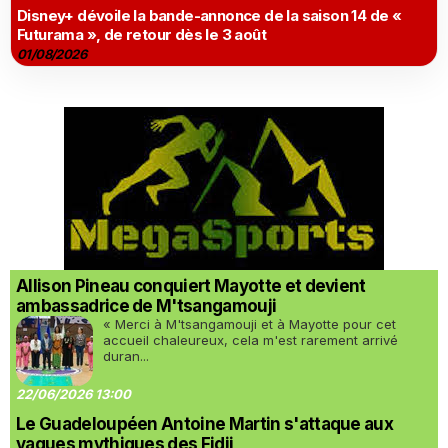
Disney+ dévoile la bande-annonce de la saison 14 de «
Futurama », de retour dès le 3 août
01/08/2026
Allison Pineau conquiert Mayotte et devient
ambassadrice de M'tsangamouji
« Merci à M'tsangamouji et à Mayotte pour cet
accueil chaleureux, cela m'est rarement arrivé
duran...
22/06/2026 13:00
Le Guadeloupéen Antoine Martin s'attaque aux
vagues mythiques des Fidji