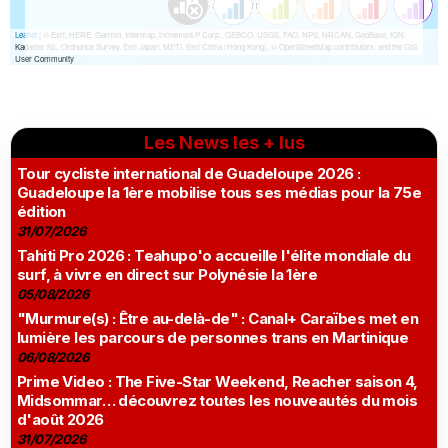
Les News les + lus
Tour cycliste international de Guadeloupe 2026 :
Guadeloupe la 1ère mobilise tous ses médias pour la 75e
édition
31/07/2026
Tahiti Pro 2026 : Teahupo'o accueille l'élite mondiale du
surf, à vivre en direct sur Polynésie la 1ère
05/08/2026
"Murmure(s) : Être au-delà-de" : Canal+ Caraïbes met en
lumière les parcours de personnes trans en Martinique
06/08/2026
Prime Video : The Five-Star Weekend, Reacher saison 4,
Midsommar… découvrez toutes les nouveautés du mois
d'août 2026
31/07/2026