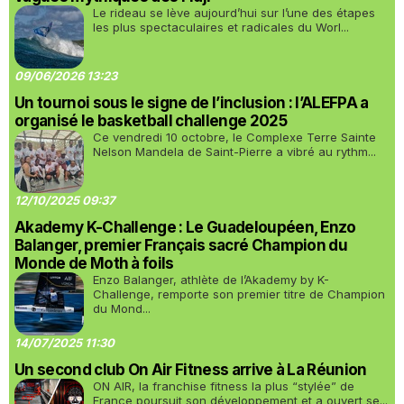
Le rideau se lève aujourd’hui sur l’une des étapes
les plus spectaculaires et radicales du Worl...
09/06/2026 13:23
Un tournoi sous le signe de l’inclusion : l’ALEFPA a
organisé le basketball challenge 2025
Ce vendredi 10 octobre, le Complexe Terre Sainte
Nelson Mandela de Saint-Pierre a vibré au rythm...
12/10/2025 09:37
Akademy K-Challenge : Le Guadeloupéen, Enzo
Balanger, premier Français sacré Champion du
Monde de Moth à foils
Enzo Balanger, athlète de l’Akademy by K-
Challenge, remporte son premier titre de Champion
du Mond...
14/07/2025 11:30
Un second club On Air Fitness arrive à La Réunion
ON AIR, la franchise fitness la plus “stylée” de
France poursuit son développement et a ouvert se...