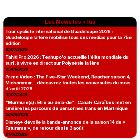
Les News les + lus
Tour cycliste international de Guadeloupe 2026 :
Guadeloupe la 1ère mobilise tous ses médias pour la 75e
édition
31/07/2026
Tahiti Pro 2026 : Teahupo'o accueille l'élite mondiale du
surf, à vivre en direct sur Polynésie la 1ère
05/08/2026
Prime Video : The Five-Star Weekend, Reacher saison 4,
Midsommar… découvrez toutes les nouveautés du mois
d'août 2026
31/07/2026
"Murmure(s) : Être au-delà-de" : Canal+ Caraïbes met en
lumière les parcours de personnes trans en Martinique
06/08/2026
Disney+ dévoile la bande-annonce de la saison 14 de «
Futurama », de retour dès le 3 août
01/08/2026