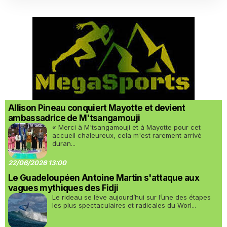
Allison Pineau conquiert Mayotte et devient
ambassadrice de M'tsangamouji
« Merci à M'tsangamouji et à Mayotte pour cet
accueil chaleureux, cela m'est rarement arrivé
duran...
22/06/2026 13:00
Le Guadeloupéen Antoine Martin s'attaque aux
vagues mythiques des Fidji
Le rideau se lève aujourd’hui sur l’une des étapes
les plus spectaculaires et radicales du Worl...