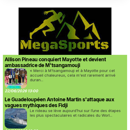
Allison Pineau conquiert Mayotte et devient
ambassadrice de M'tsangamouji
« Merci à M'tsangamouji et à Mayotte pour cet
accueil chaleureux, cela m'est rarement arrivé
duran...
22/06/2026 13:00
Le Guadeloupéen Antoine Martin s'attaque aux
vagues mythiques des Fidji
Le rideau se lève aujourd’hui sur l’une des étapes
les plus spectaculaires et radicales du Worl...