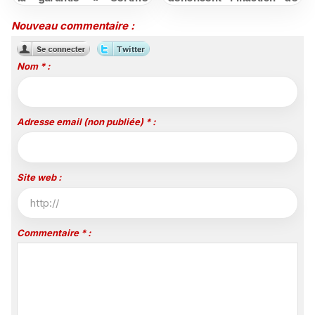
moins cher ou remboursé
l'État après la décision du
»
Conseil d'État
Nouveau commentaire :
Nom * :
Adresse email (non publiée) * :
Site web :
Commentaire * :