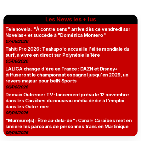
Les News les + lus
Telenovela : "À contre sens" arrive dès ce vendredi sur
Novelas+ et succède à "Doménica Montero"
07/08/2026
Tahiti Pro 2026 : Teahupo'o accueille l'élite mondiale du
surf, à vivre en direct sur Polynésie la 1ère
05/08/2026
LALIGA change d'ère en France : DAZN et Disney+
diffuseront le championnat espagnol jusqu'en 2029, un
revers majeur pour beIN Sports
06/08/2026
Demain Outremer TV : lancement prévu le 12 novembre
dans les Caraïbes du nouveau média dédié à l'emploi
dans les Outre-mer
05/08/2026
"Murmure(s) : Être au-delà-de" : Canal+ Caraïbes met en
lumière les parcours de personnes trans en Martinique
06/08/2026