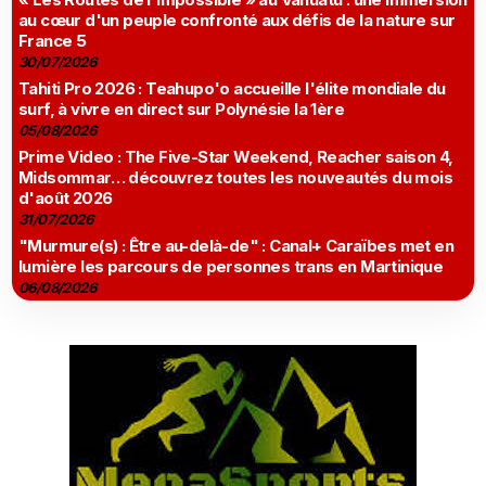
au cœur d'un peuple confronté aux défis de la nature sur
France 5
30/07/2026
Tahiti Pro 2026 : Teahupo'o accueille l'élite mondiale du
surf, à vivre en direct sur Polynésie la 1ère
05/08/2026
Prime Video : The Five-Star Weekend, Reacher saison 4,
Midsommar… découvrez toutes les nouveautés du mois
d'août 2026
31/07/2026
"Murmure(s) : Être au-delà-de" : Canal+ Caraïbes met en
lumière les parcours de personnes trans en Martinique
06/08/2026