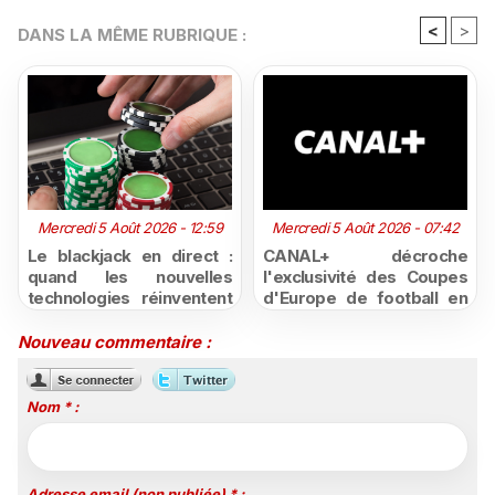
<
>
DANS LA MÊME RUBRIQUE :
Mercredi 5 Août 2026 - 12:59
Mercredi 5 Août 2026 - 07:42
Le blackjack en direct :
CANAL+ décroche
quand les nouvelles
l'exclusivité des Coupes
technologies réinventent
d'Europe de football en
l'expérience du casino en
Afrique subsaharienne
ligne
jusqu'en 2031
Nouveau commentaire :
Nom * :
Adresse email (non publiée) * :