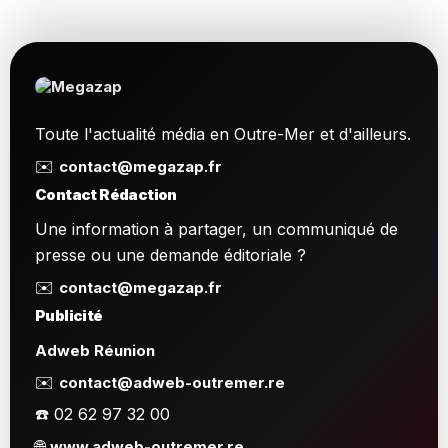
Toute l'actualité média en Outre-Mer et d'ailleurs.
✉️
contact@megazap.fr
Contact Rédaction
Une information à partager, un communiqué de
presse ou une demande éditoriale ?
✉️
contact@megazap.fr
Publicité
Adweb Réunion
✉️
contact@adweb-outremer.re
☎️ 02 62 97 32 00
🌐
www.adweb-outremer.re