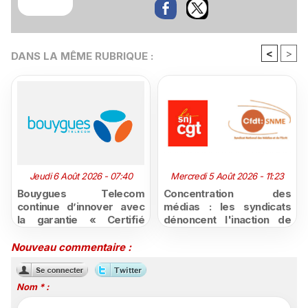
<
>
DANS LA MÊME RUBRIQUE :
Jeudi 6 Août 2026 - 07:40
Mercredi 5 Août 2026 - 11:23
Bouygues Telecom
Concentration des
continue d’innover avec
médias : les syndicats
la garantie « Certifié
dénoncent l'inaction de
moins cher ou remboursé
l'État après la décision du
»
Conseil d'État
Nouveau commentaire :
Nom * :