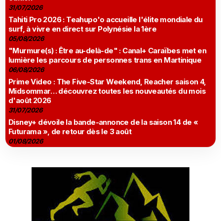
31/07/2026
Tahiti Pro 2026 : Teahupo'o accueille l'élite mondiale du
surf, à vivre en direct sur Polynésie la 1ère
05/08/2026
"Murmure(s) : Être au-delà-de" : Canal+ Caraïbes met en
lumière les parcours de personnes trans en Martinique
06/08/2026
Prime Video : The Five-Star Weekend, Reacher saison 4,
Midsommar… découvrez toutes les nouveautés du mois
d'août 2026
31/07/2026
Disney+ dévoile la bande-annonce de la saison 14 de «
Futurama », de retour dès le 3 août
01/08/2026