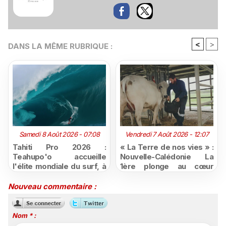
<
>
DANS LA MÊME RUBRIQUE :
Samedi 8 Août 2026 - 07:08
Vendredi 7 Août 2026 - 12:07
Tahiti Pro 2026 :
« La Terre de nos vies » :
Teahupo'o accueille
Nouvelle-Calédonie La
l'élite mondiale du surf, à
1ère plonge au cœur
vivre en direct sur
d'une ruralité en pleine
Polynésie la 1ère
mutation
Nouveau commentaire :
Nom * :