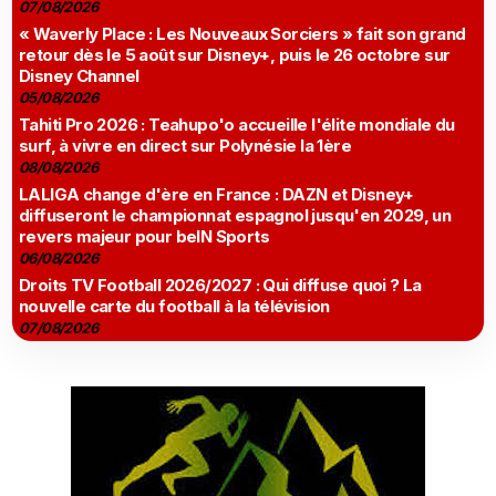
07/08/2026
« Waverly Place : Les Nouveaux Sorciers » fait son grand
retour dès le 5 août sur Disney+, puis le 26 octobre sur
Disney Channel
05/08/2026
Tahiti Pro 2026 : Teahupo'o accueille l'élite mondiale du
surf, à vivre en direct sur Polynésie la 1ère
08/08/2026
LALIGA change d'ère en France : DAZN et Disney+
diffuseront le championnat espagnol jusqu'en 2029, un
revers majeur pour beIN Sports
06/08/2026
Droits TV Football 2026/2027 : Qui diffuse quoi ? La
nouvelle carte du football à la télévision
07/08/2026