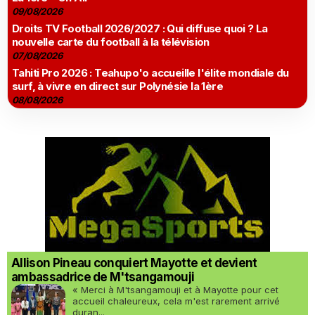
09/08/2026
Droits TV Football 2026/2027 : Qui diffuse quoi ? La
nouvelle carte du football à la télévision
07/08/2026
Tahiti Pro 2026 : Teahupo'o accueille l'élite mondiale du
surf, à vivre en direct sur Polynésie la 1ère
08/08/2026
Allison Pineau conquiert Mayotte et devient
ambassadrice de M'tsangamouji
« Merci à M'tsangamouji et à Mayotte pour cet
accueil chaleureux, cela m'est rarement arrivé
duran...