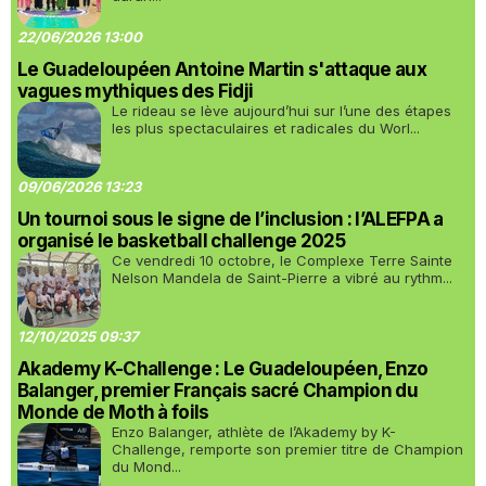
22/06/2026 13:00
Le Guadeloupéen Antoine Martin s'attaque aux
vagues mythiques des Fidji
Le rideau se lève aujourd’hui sur l’une des étapes
les plus spectaculaires et radicales du Worl...
09/06/2026 13:23
Un tournoi sous le signe de l’inclusion : l’ALEFPA a
organisé le basketball challenge 2025
Ce vendredi 10 octobre, le Complexe Terre Sainte
Nelson Mandela de Saint-Pierre a vibré au rythm...
12/10/2025 09:37
Akademy K-Challenge : Le Guadeloupéen, Enzo
Balanger, premier Français sacré Champion du
Monde de Moth à foils
Enzo Balanger, athlète de l’Akademy by K-
Challenge, remporte son premier titre de Champion
du Mond...