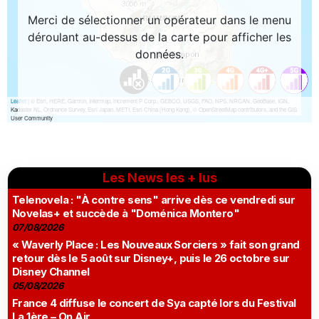
Les News les + lus
Telenovela : "À contre sens" arrive dès ce vendredi sur
Novelas+ et succède à "Doménica Montero"
07/08/2026
« Waverly Place : Les Nouveaux Sorciers » fait son grand
retour dès le 5 août sur Disney+, puis le 26 octobre sur
Disney Channel
05/08/2026
France 4 diffuse le concert de Sya capté lors du Festival
La 1ère – On Air