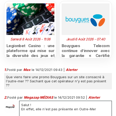
Samedi 8 Août 2026 - 11:06
Jeudi 6 Août 2026 - 07:40
Legionbet Casino : une
Bouygues Telecom
plateforme qui mise sur
continue d’innover avec
la diversité des jeux et
la garantie « Certifié
des promotions
moins cher ou remboursé
attractives
»
1.
Posté par
Max
le 14/12/2021 09:43
|
Alerter
Que viens faire une promo Bouygues sur un site consacré à
l'outre-mer ?? Sachant que cet opérateur n'y est pas présent
??
2.
Posté par
Megazap MÉDIAS
le 14/12/2021 09:52
|
Alerter
Salut !
En effet, elle n'est pas présente en Outre-Mer