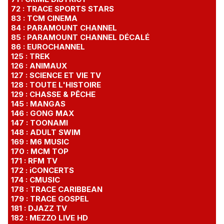
72 : TRACE SPORTS STARS
83 : TCM CINEMA
84 : PARAMOUNT CHANNEL
85 : PARAMOUNT CHANNEL DÉCALÉ
86 : EUROCHANNEL
125 : TREK
126 : ANIMAUX
127 : SCIENCE ET VIE TV
128 : TOUTE L'HISTOIRE
129 : CHASSE & PÊCHE
145 : MANGAS
146 : GONG MAX
147 : TOONAMI
148 : ADULT SWIM
169 : M6 MUSIC
170 : MCM TOP
171 : RFM TV
172 : iCONCERTS
174 : CMUSIC
178 : TRACE CARIBBEAN
179 : TRACE GOSPEL
181 : DJAZZ TV
182 : MEZZO LIVE HD