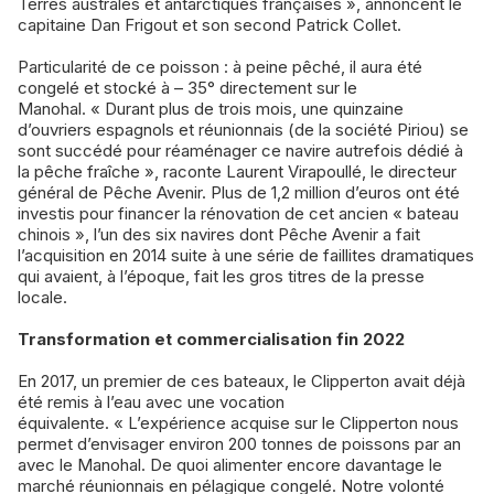
Terres australes et antarctiques françaises », annoncent le
capitaine Dan Frigout et son second Patrick Collet.
Particularité de ce poisson : à peine pêché, il aura été
congelé et stocké à – 35° directement sur le
Manohal. « Durant plus de trois mois, une quinzaine
d’ouvriers espagnols et réunionnais (de la société Piriou) se
sont succédé pour réaménager ce navire autrefois dédié à
la pêche fraîche », raconte Laurent Virapoullé, le directeur
général de Pêche Avenir. Plus de 1,2 million d’euros ont été
investis pour financer la rénovation de cet ancien « bateau
chinois », l’un des six navires dont Pêche Avenir a fait
l’acquisition en 2014 suite à une série de faillites dramatiques
qui avaient, à l’époque, fait les gros titres de la presse
locale.
Transformation et commercialisation fin 2022
En 2017, un premier de ces bateaux, le Clipperton avait déjà
été remis à l’eau avec une vocation
équivalente. « L’expérience acquise sur le Clipperton nous
permet d’envisager environ 200 tonnes de poissons par an
avec le Manohal. De quoi alimenter encore davantage le
marché réunionnais en pélagique congelé. Notre volonté