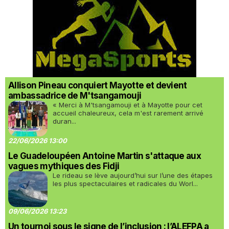
Allison Pineau conquiert Mayotte et devient
ambassadrice de M'tsangamouji
« Merci à M'tsangamouji et à Mayotte pour cet
accueil chaleureux, cela m'est rarement arrivé
duran...
22/06/2026 13:00
Le Guadeloupéen Antoine Martin s'attaque aux
vagues mythiques des Fidji
Le rideau se lève aujourd’hui sur l’une des étapes
les plus spectaculaires et radicales du Worl...
09/06/2026 13:23
Un tournoi sous le signe de l’inclusion : l’ALEFPA a