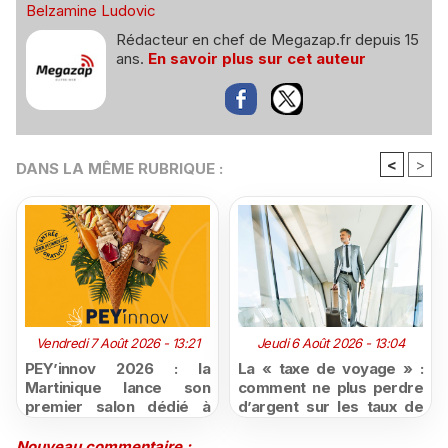
Belzamine Ludovic
Rédacteur en chef de Megazap.fr depuis 15
ans.
En savoir plus sur cet auteur
<
>
DANS LA MÊME RUBRIQUE :
Vendredi 7 Août 2026 - 13:21
Jeudi 6 Août 2026 - 13:04
PEY’innov 2026 : la
La « taxe de voyage » :
Martinique lance son
comment ne plus perdre
premier salon dédié à
d’argent sur les taux de
l'innovation
change défavorables
agroalimentaire
Nouveau commentaire :