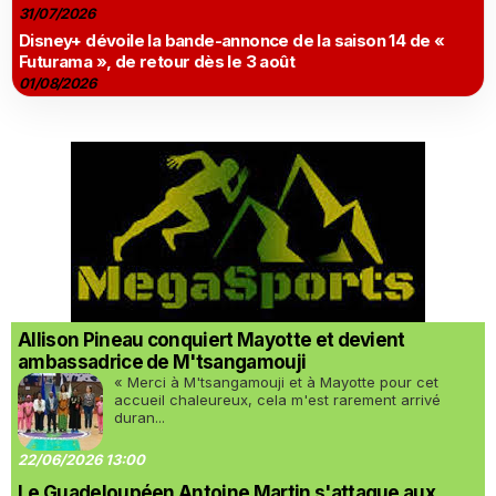
31/07/2026
Disney+ dévoile la bande-annonce de la saison 14 de «
Futurama », de retour dès le 3 août
01/08/2026
Allison Pineau conquiert Mayotte et devient
ambassadrice de M'tsangamouji
« Merci à M'tsangamouji et à Mayotte pour cet
accueil chaleureux, cela m'est rarement arrivé
duran...
22/06/2026 13:00
Le Guadeloupéen Antoine Martin s'attaque aux