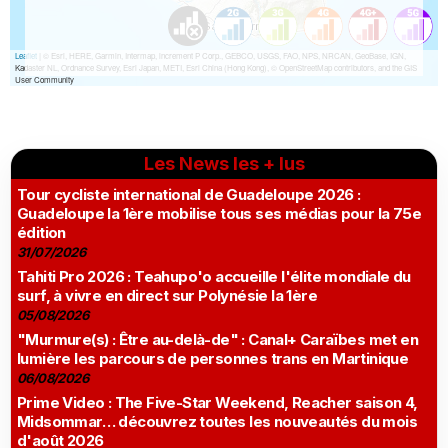
Les News les + lus
Tour cycliste international de Guadeloupe 2026 :
Guadeloupe la 1ère mobilise tous ses médias pour la 75e
édition
31/07/2026
Tahiti Pro 2026 : Teahupo'o accueille l'élite mondiale du
surf, à vivre en direct sur Polynésie la 1ère
05/08/2026
"Murmure(s) : Être au-delà-de" : Canal+ Caraïbes met en
lumière les parcours de personnes trans en Martinique
06/08/2026
Prime Video : The Five-Star Weekend, Reacher saison 4,
Midsommar… découvrez toutes les nouveautés du mois
d'août 2026