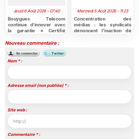
Jeudi 6 Août 2026 - 07:40
Mercredi 5 Août 2026 - 11:23
Bouygues Telecom
Concentration des
continue d’innover avec
médias : les syndicats
la garantie « Certifié
dénoncent l'inaction de
moins cher ou remboursé
l'État après la décision du
»
Conseil d'État
Nouveau commentaire :
Nom * :
Adresse email (non publiée) * :
Site web :
Commentaire * :