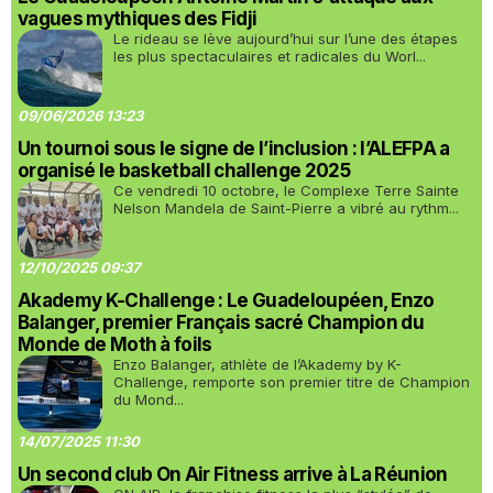
vagues mythiques des Fidji
Le rideau se lève aujourd’hui sur l’une des étapes
les plus spectaculaires et radicales du Worl...
09/06/2026 13:23
Un tournoi sous le signe de l’inclusion : l’ALEFPA a
organisé le basketball challenge 2025
Ce vendredi 10 octobre, le Complexe Terre Sainte
Nelson Mandela de Saint-Pierre a vibré au rythm...
12/10/2025 09:37
Akademy K-Challenge : Le Guadeloupéen, Enzo
Balanger, premier Français sacré Champion du
Monde de Moth à foils
Enzo Balanger, athlète de l’Akademy by K-
Challenge, remporte son premier titre de Champion
du Mond...
14/07/2025 11:30
Un second club On Air Fitness arrive à La Réunion