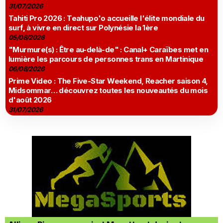
31/07/2026
Tahiti Pro 2026 : Teahupo'o accueille l'élite mondiale du
surf, à vivre en direct sur Polynésie la 1ère
05/08/2026
"Murmure(s) : Être au-delà-de" : Canal+ Caraïbes met en
lumière les parcours de personnes trans en Martinique
06/08/2026
Prime Video : The Five-Star Weekend, Reacher saison 4,
Midsommar… découvrez toutes les nouveautés du mois
d'août 2026
31/07/2026