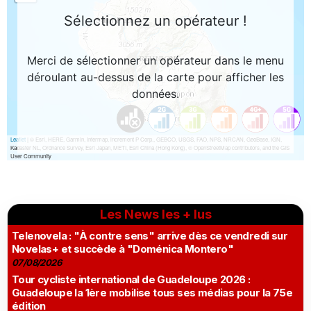
Les News les + lus
Telenovela : "À contre sens" arrive dès ce vendredi sur
Novelas+ et succède à "Doménica Montero"
07/08/2026
Tour cycliste international de Guadeloupe 2026 :
Guadeloupe la 1ère mobilise tous ses médias pour la 75e
édition