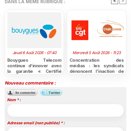
<
>
DANS LA MÊME RUBRIQUE :
Jeudi 6 Août 2026 - 07:40
Mercredi 5 Août 2026 - 11:23
Bouygues Telecom
Concentration des
continue d’innover avec
médias : les syndicats
la garantie « Certifié
dénoncent l'inaction de
moins cher ou remboursé
l'État après la décision du
»
Conseil d'État
Nouveau commentaire :
Nom * :
Adresse email (non publiée) * :