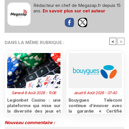
Rédacteur en chef de Megazap.fr depuis 15
ans.
En savoir plus sur cet auteur
<
>
DANS LA MÊME RUBRIQUE :
Samedi 8 Août 2026 - 11:06
Jeudi 6 Août 2026 - 07:40
Legionbet Casino : une
Bouygues Telecom
plateforme qui mise sur
continue d’innover avec
la diversité des jeux et
la garantie « Certifié
des promotions
moins cher ou remboursé
attractives
»
Nouveau commentaire :