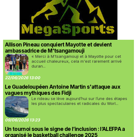
Allison Pineau conquiert Mayotte et devient
ambassadrice de M'tsangamouji
« Merci à M'tsangamouji et à Mayotte pour cet
accueil chaleureux, cela m'est rarement arrivé
duran...
22/06/2026 13:00
Le Guadeloupéen Antoine Martin s'attaque aux
vagues mythiques des Fidji
Le rideau se lève aujourd’hui sur l’une des étapes
les plus spectaculaires et radicales du Worl...
09/06/2026 13:23
Un tournoi sous le signe de l’inclusion : l’ALEFPA a
organisé le basketball challenge 2025