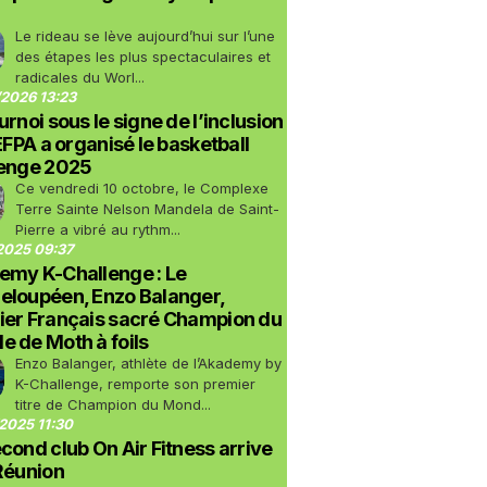
Le rideau se lève aujourd’hui sur l’une
des étapes les plus spectaculaires et
radicales du Worl...
2026 13:23
urnoi sous le signe de l’inclusion
LEFPA a organisé le basketball
lenge 2025
Ce vendredi 10 octobre, le Complexe
Terre Sainte Nelson Mandela de Saint-
Pierre a vibré au rythm...
2025 09:37
emy K-Challenge : Le
eloupéen, Enzo Balanger,
ier Français sacré Champion du
 de Moth à foils
Enzo Balanger, athlète de l’Akademy by
K-Challenge, remporte son premier
titre de Champion du Mond...
2025 11:30
cond club On Air Fitness arrive
Réunion