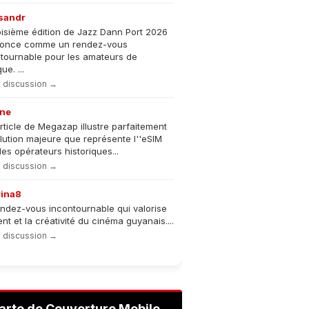
sandr
oisième édition de Jazz Dann Port 2026
nonce comme un rendez-vous
tournable pour les amateurs de
e. ...
la discussion →
ne
rticle de Megazap illustre parfaitement
olution majeure que représente l''eSIM
les opérateurs historiques...
la discussion →
rina8
ndez-vous incontournable qui valorise
lent et la créativité du cinéma guyanais....
la discussion →
arte de Couverture Mobile