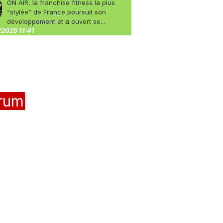
ON AIR, la franchise fitness la plus
“stylée” de France poursuit son
développement et a ouvert se...
2025 11:41
rum