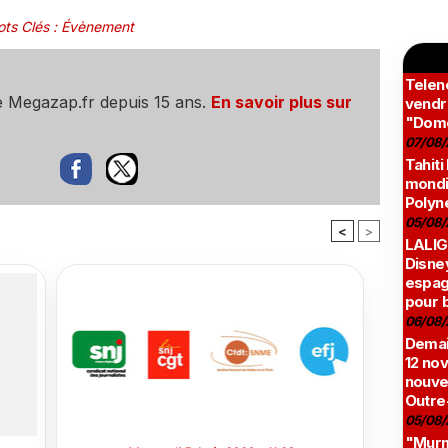
ts Clés
:
Évènement
Teleno
e Megazap.fr depuis 15 ans.
En savoir plus sur
vendr
"Domé
07/08/
Tahiti
mondia
Polyné
05/08/
<
>
LALIG
Disne
espag
pour 
06/08/
Demai
12 no
nouve
Outre
05/08/
"Murmu