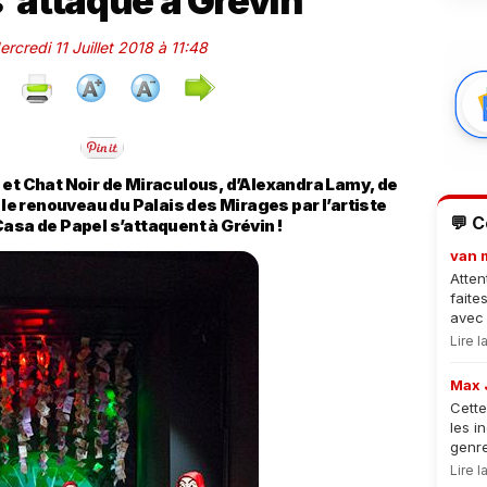
s'attaque à Grévin
ercredi 11 Juillet 2018 à 11:48
 et Chat Noir de Miraculous, d’Alexandra Lamy, de
 le renouveau du Palais des Mirages par l’artiste
💬 
asa de Papel s’attaquent à Grévin !
van 
Atten
faite
avec 
Lire 
Max 
Cette
les i
genre
Lire 