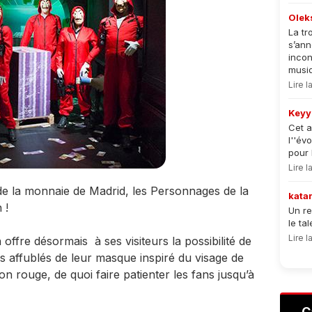
Olek
La tr
s’an
incon
musiqu
Lire 
Keyy
Cet a
l''év
pour 
Lire 
de la monnaie de Madrid, les Personnages de la
kata
 !
Un re
le ta
Lire 
 offre désormais à ses visiteurs la possibilité de
s affublés de leur masque inspiré du visage de
n rouge, de quoi faire patienter les fans jusqu’à
C