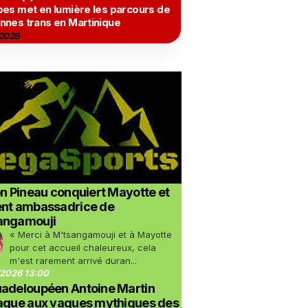
bes met en lumière les parcours de
nnes trans en Martinique
2026
on Pineau conquiert Mayotte et
ent ambassadrice de
angamouji
« Merci à M'tsangamouji et à Mayotte
pour cet accueil chaleureux, cela
m'est rarement arrivé duran...
2026 13:00
uadeloupéen Antoine Martin
taque aux vagues mythiques des