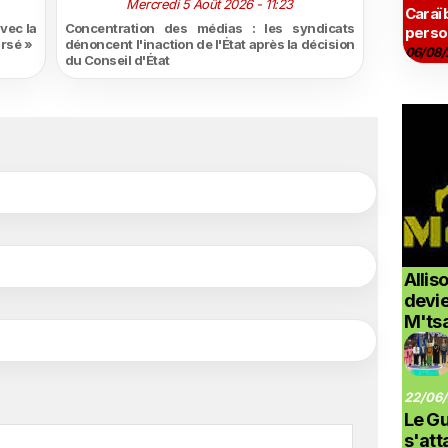
Mercredi 5 Août 2026 - 11:23
Caraï
vec la
Concentration des médias : les syndicats
perso
ursé »
dénoncent l'inaction de l'État après la décision
06/08/
du Conseil d'État
Allis
devi
M'ts
22/06/
Le G
s'at