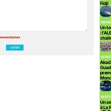
Fidji
09/06/
Un to
: l’A
commentaires
chal
12/10/
Akad
Guad
prem
Monde
14/07/
Un se
à La 