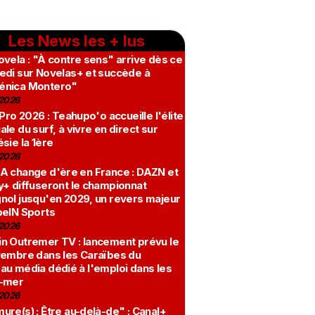
Les News les + lus
vela : "À contre sens" arrive dès ce
edi sur Novelas+ et succède à
nica Montero"
2026
 Pro 2026 : Teahupo'o accueille l'élite
le du surf, à vivre en direct sur
sie la 1ère
2026
A change d'ère en France : DAZN et
y+ diffuseront le championnat
nol jusqu'en 2029, un revers majeur
beIN Sports
2026
n Outremer TV : lancement prévu le
vembre dans les Caraïbes du
au média dédié à l'emploi dans les
-mer
2026
re(s) : Être au-delà-de" : Canal+