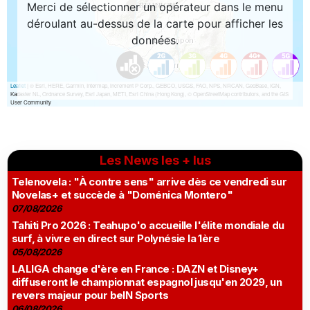
Les News les + lus
Telenovela : "À contre sens" arrive dès ce vendredi sur
Novelas+ et succède à "Doménica Montero"
07/08/2026
Tahiti Pro 2026 : Teahupo'o accueille l'élite mondiale du
surf, à vivre en direct sur Polynésie la 1ère
05/08/2026
LALIGA change d'ère en France : DAZN et Disney+
diffuseront le championnat espagnol jusqu'en 2029, un
revers majeur pour beIN Sports
06/08/2026