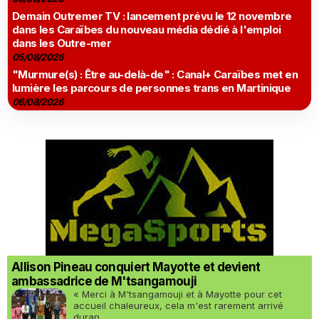
Demain Outremer TV : lancement prévu le 12 novembre
dans les Caraïbes du nouveau média dédié à l'emploi
dans les Outre-mer
05/08/2026
"Murmure(s) : Être au-delà-de" : Canal+ Caraïbes met en
lumière les parcours de personnes trans en Martinique
06/08/2026
Allison Pineau conquiert Mayotte et devient
ambassadrice de M'tsangamouji
« Merci à M'tsangamouji et à Mayotte pour cet
accueil chaleureux, cela m'est rarement arrivé
duran...