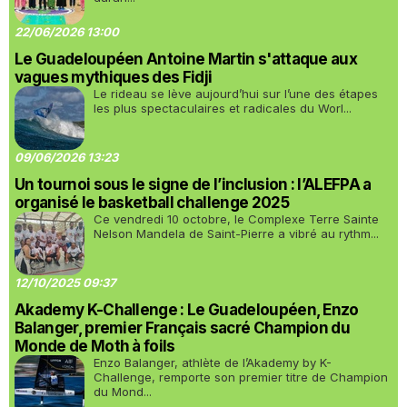
22/06/2026 13:00
Le Guadeloupéen Antoine Martin s'attaque aux
vagues mythiques des Fidji
Le rideau se lève aujourd’hui sur l’une des étapes
les plus spectaculaires et radicales du Worl...
09/06/2026 13:23
Un tournoi sous le signe de l’inclusion : l’ALEFPA a
organisé le basketball challenge 2025
Ce vendredi 10 octobre, le Complexe Terre Sainte
Nelson Mandela de Saint-Pierre a vibré au rythm...
12/10/2025 09:37
Akademy K-Challenge : Le Guadeloupéen, Enzo
Balanger, premier Français sacré Champion du
Monde de Moth à foils
Enzo Balanger, athlète de l’Akademy by K-
Challenge, remporte son premier titre de Champion
du Mond...