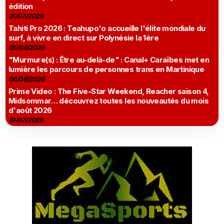
édition
31/07/2026
Tahiti Pro 2026 : Teahupo'o accueille l'élite mondiale du
surf, à vivre en direct sur Polynésie la 1ère
05/08/2026
"Murmure(s) : Être au-delà-de" : Canal+ Caraïbes met en
lumière les parcours de personnes trans en Martinique
06/08/2026
Prime Video : The Five-Star Weekend, Reacher saison 4,
Midsommar… découvrez toutes les nouveautés du mois
d'août 2026
31/07/2026