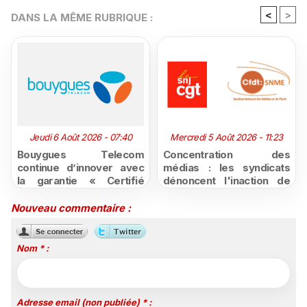
<
>
DANS LA MÊME RUBRIQUE :
Jeudi 6 Août 2026 - 07:40
Mercredi 5 Août 2026 - 11:23
Bouygues Telecom
Concentration des
continue d’innover avec
médias : les syndicats
la garantie « Certifié
dénoncent l'inaction de
moins cher ou remboursé
l'État après la décision du
»
Conseil d'État
Nouveau commentaire :
Nom * :
Adresse email (non publiée) * :