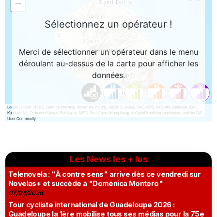
Les News les + lus
Telenovela : "À contre sens" arrive dès ce vendredi sur
Novelas+ et succède à "Doménica Montero"
07/08/2026
Tour cycliste international de Guadeloupe 2026 :
Guadeloupe la 1ère mobilise tous ses médias pour la 75e