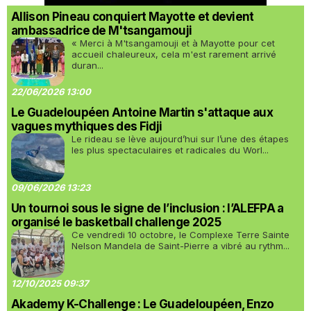
Allison Pineau conquiert Mayotte et devient
ambassadrice de M'tsangamouji
« Merci à M'tsangamouji et à Mayotte pour cet
accueil chaleureux, cela m'est rarement arrivé
duran...
22/06/2026 13:00
Le Guadeloupéen Antoine Martin s'attaque aux
vagues mythiques des Fidji
Le rideau se lève aujourd’hui sur l’une des étapes
les plus spectaculaires et radicales du Worl...
09/06/2026 13:23
Un tournoi sous le signe de l’inclusion : l’ALEFPA a
organisé le basketball challenge 2025
Ce vendredi 10 octobre, le Complexe Terre Sainte
Nelson Mandela de Saint-Pierre a vibré au rythm...
12/10/2025 09:37
Akademy K-Challenge : Le Guadeloupéen, Enzo