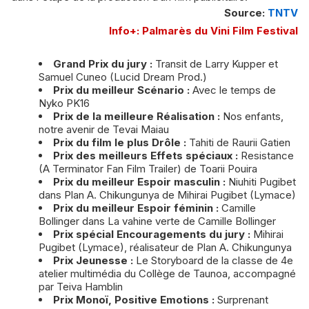
Source:
TNTV
Info+: Palmarès du Vini Film Festival
Grand Prix du jury :
Transit de Larry Kupper et
Samuel Cuneo (Lucid Dream Prod.)
Prix du meilleur Scénario :
Avec le temps de
Nyko PK16
Prix de la meilleure Réalisation :
Nos enfants,
notre avenir de Tevai Maiau
Prix du film le plus Drôle :
Tahiti de Raurii Gatien
Prix des meilleurs Effets spéciaux :
Resistance
(A Terminator Fan Film Trailer) de Toarii Pouira
Prix du meilleur Espoir masculin :
Niuhiti Pugibet
dans Plan A. Chikungunya de Mihirai Pugibet (Lymace)
Prix du meilleur Espoir féminin :
Camille
Bollinger dans La vahine verte de Camille Bollinger
Prix spécial Encouragements du jury :
Mihirai
Pugibet (Lymace), réalisateur de Plan A. Chikungunya
Prix Jeunesse :
Le Storyboard de la classe de 4e
atelier multimédia du Collège de Taunoa, accompagné
par Teiva Hamblin
Prix Monoï, Positive Emotions :
Surprenant