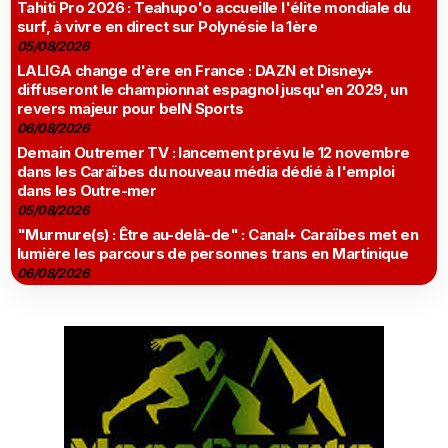
Tahiti Pro 2026 : Teahupo'o accueille l'élite mondiale du
surf, à vivre en direct sur Polynésie la 1ère
05/08/2026
LALIGA change d'ère en France : DAZN et Disney+
diffuseront le championnat espagnol jusqu'en 2029, un
revers majeur pour beIN Sports
06/08/2026
Demain Outremer TV : lancement prévu le 12 novembre
dans les Caraïbes du nouveau média dédié à l'emploi
dans les Outre-mer
05/08/2026
"Murmure(s) : Être au-delà-de" : Canal+ Caraïbes met en
lumière les parcours de personnes trans en Martinique
06/08/2026