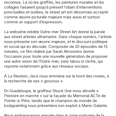
reconnus. Là où les graffitis, les peintures murales et les
collages faisaient jusqu’à présent l’objet d’interventions
ponctuelles et isolées, le street art est désormais accepté
comme œuvre picturale majeure mais aussi et surtout
comme un support d’expression.
La websérie inédite Outre-mer Street Art donne la parole
aux street artistes ultramarins. Dans chaque numéro, l'artiste
nous présente son œuvre majeure, et le discours politique
et social qui en découle. Composée de 20 épisodes de 13
minutes, ce film réalisé par Sarah Almosnino donne
l’occasion pour toute une nouvelle génération de proposer
une autre vision de l’Outre-mer, sans tabou ni cliché, qui
rayonne notamment grâce aux réseaux sociaux.
À La Réunion, Jace nous emmène sur le bord des routes, à
la recherche de ses « gouzous ».
En Guadeloupe, le graffeur Shuck One nous dévoile «
l’histoire en marche » sur la façade du Memorial ACTe de
Pointe-à-Pitre, tandis que le champion du monde de
bodypainting nous présentera son exploit à Marie-Galante.
Nous embarquerons ensuite dans la zone portuaire de la