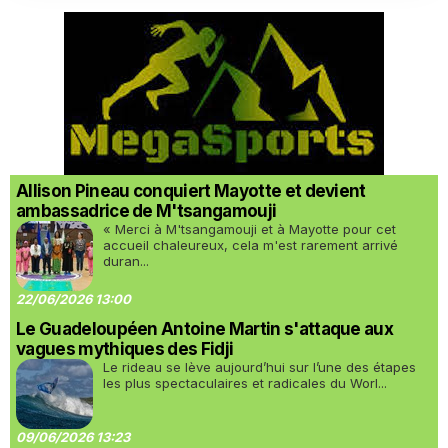
Allison Pineau conquiert Mayotte et devient
ambassadrice de M'tsangamouji
« Merci à M'tsangamouji et à Mayotte pour cet
accueil chaleureux, cela m'est rarement arrivé
duran...
22/06/2026 13:00
Le Guadeloupéen Antoine Martin s'attaque aux
vagues mythiques des Fidji
Le rideau se lève aujourd’hui sur l’une des étapes
les plus spectaculaires et radicales du Worl...
09/06/2026 13:23