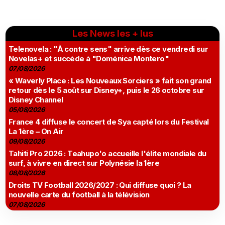
Les News les + lus
Telenovela : "À contre sens" arrive dès ce vendredi sur
Novelas+ et succède à "Doménica Montero"
07/08/2026
« Waverly Place : Les Nouveaux Sorciers » fait son grand
retour dès le 5 août sur Disney+, puis le 26 octobre sur
Disney Channel
05/08/2026
France 4 diffuse le concert de Sya capté lors du Festival
La 1ère – On Air
09/08/2026
Tahiti Pro 2026 : Teahupo'o accueille l'élite mondiale du
surf, à vivre en direct sur Polynésie la 1ère
08/08/2026
Droits TV Football 2026/2027 : Qui diffuse quoi ? La
nouvelle carte du football à la télévision
07/08/2026