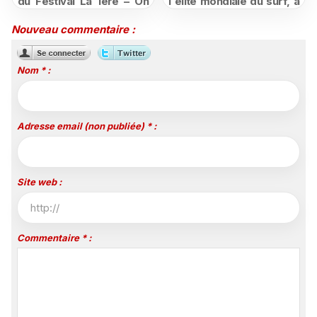
du Festival La 1ère – On
l'élite mondiale du surf, à
Air
vivre en direct sur
Polynésie la 1ère
Nouveau commentaire :
Nom * :
Adresse email (non publiée) * :
Site web :
Commentaire * :