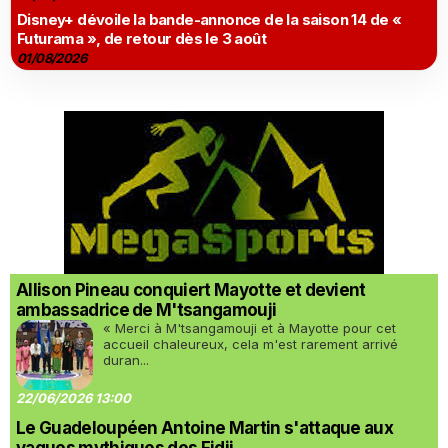
Disney+ dévoile la bande-annonce de la saison 14 de «
Futurama », de retour dès le 3 août
01/08/2026
Allison Pineau conquiert Mayotte et devient
ambassadrice de M'tsangamouji
« Merci à M'tsangamouji et à Mayotte pour cet
accueil chaleureux, cela m'est rarement arrivé
duran...
22/06/2026 13:00
Le Guadeloupéen Antoine Martin s'attaque aux