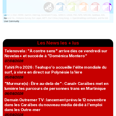
Les News les + lus
Telenovela : "À contre sens" arrive dès ce vendredi sur
Novelas+ et succède à "Doménica Montero"
07/08/2026
Tahiti Pro 2026 : Teahupo'o accueille l'élite mondiale du
surf, à vivre en direct sur Polynésie la 1ère
05/08/2026
"Murmure(s) : Être au-delà-de" : Canal+ Caraïbes met en
lumière les parcours de personnes trans en Martinique
06/08/2026
Demain Outremer TV : lancement prévu le 12 novembre
dans les Caraïbes du nouveau média dédié à l'emploi
dans les Outre-mer
05/08/2026