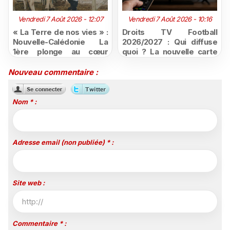
Vendredi 7 Août 2026 - 12:07
Vendredi 7 Août 2026 - 10:16
« La Terre de nos vies » :
Droits TV Football
Nouvelle-Calédonie La
2026/2027 : Qui diffuse
1ère plonge au cœur
quoi ? La nouvelle carte
d'une ruralité en pleine
du football à la télévision
mutation
Nouveau commentaire :
Nom * :
Adresse email (non publiée) * :
Site web :
Commentaire * :