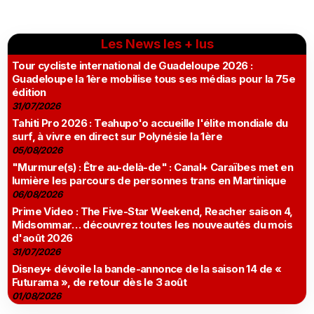
Les News les + lus
Tour cycliste international de Guadeloupe 2026 :
Guadeloupe la 1ère mobilise tous ses médias pour la 75e
édition
31/07/2026
Tahiti Pro 2026 : Teahupo'o accueille l'élite mondiale du
surf, à vivre en direct sur Polynésie la 1ère
05/08/2026
"Murmure(s) : Être au-delà-de" : Canal+ Caraïbes met en
lumière les parcours de personnes trans en Martinique
06/08/2026
Prime Video : The Five-Star Weekend, Reacher saison 4,
Midsommar… découvrez toutes les nouveautés du mois
d'août 2026
31/07/2026
Disney+ dévoile la bande-annonce de la saison 14 de «
Futurama », de retour dès le 3 août
01/08/2026