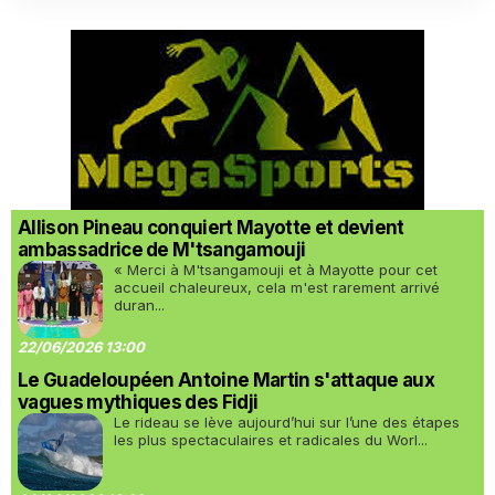
Allison Pineau conquiert Mayotte et devient
ambassadrice de M'tsangamouji
« Merci à M'tsangamouji et à Mayotte pour cet
accueil chaleureux, cela m'est rarement arrivé
duran...
22/06/2026 13:00
Le Guadeloupéen Antoine Martin s'attaque aux
vagues mythiques des Fidji
Le rideau se lève aujourd’hui sur l’une des étapes
les plus spectaculaires et radicales du Worl...