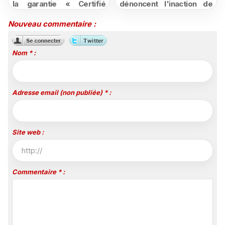
la garantie « Certifié
dénoncent l'inaction de
moins cher ou remboursé
l'État après la décision du
»
Conseil d'État
Nouveau commentaire :
Nom * :
Adresse email (non publiée) * :
Site web :
Commentaire * :