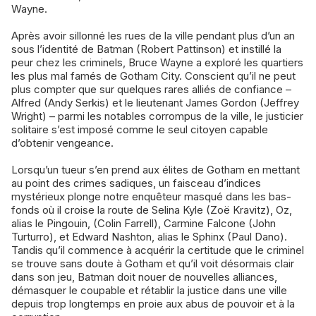
Wayne.
Après avoir sillonné les rues de la ville pendant plus d’un an
sous l’identité de Batman (Robert Pattinson) et instillé la
peur chez les criminels, Bruce Wayne a exploré les quartiers
les plus mal famés de Gotham City. Conscient qu’il ne peut
plus compter que sur quelques rares alliés de confiance –
Alfred (Andy Serkis) et le lieutenant James Gordon (Jeffrey
Wright) – parmi les notables corrompus de la ville, le justicier
solitaire s’est imposé comme le seul citoyen capable
d’obtenir vengeance.
Lorsqu’un tueur s’en prend aux élites de Gotham en mettant
au point des crimes sadiques, un faisceau d’indices
mystérieux plonge notre enquêteur masqué dans les bas-
fonds où il croise la route de Selina Kyle (Zoë Kravitz), Oz,
alias le Pingouin, (Colin Farrell), Carmine Falcone (John
Turturro), et Edward Nashton, alias le Sphinx (Paul Dano).
Tandis qu’il commence à acquérir la certitude que le criminel
se trouve sans doute à Gotham et qu’il voit désormais clair
dans son jeu, Batman doit nouer de nouvelles alliances,
démasquer le coupable et rétablir la justice dans une ville
depuis trop longtemps en proie aux abus de pouvoir et à la