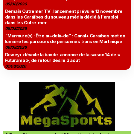
05/08/2026
Demain Outremer TV : lancement prévu le 12 novembre
dans les Caraïbes du nouveau média dédié à l'emploi
dans les Outre-mer
05/08/2026
"Murmure(s) : Être au-delà-de" : Canal+ Caraïbes met en
lumière les parcours de personnes trans en Martinique
06/08/2026
Disney+ dévoile la bande-annonce de la saison 14 de «
Futurama », de retour dès le 3 août
01/08/2026