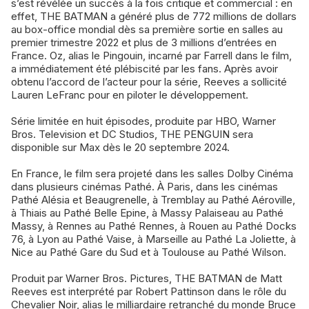
s’est révélée un succès à la fois critique et commercial : en
effet, THE BATMAN a généré plus de 772 millions de dollars
au box-office mondial dès sa première sortie en salles au
premier trimestre 2022 et plus de 3 millions d’entrées en
France. Oz, alias le Pingouin, incarné par Farrell dans le film,
a immédiatement été plébiscité par les fans. Après avoir
obtenu l’accord de l’acteur pour la série, Reeves a sollicité
Lauren LeFranc pour en piloter le développement.
Série limitée en huit épisodes, produite par HBO, Warner
Bros. Television et DC Studios, THE PENGUIN sera
disponible sur Max dès le 20 septembre 2024.
En France, le film sera projeté dans les salles Dolby Cinéma
dans plusieurs cinémas Pathé. À Paris, dans les cinémas
Pathé Alésia et Beaugrenelle, à Tremblay au Pathé Aéroville,
à Thiais au Pathé Belle Epine, à Massy Palaiseau au Pathé
Massy, à Rennes au Pathé Rennes, à Rouen au Pathé Docks
76, à Lyon au Pathé Vaise, à Marseille au Pathé La Joliette, à
Nice au Pathé Gare du Sud et à Toulouse au Pathé Wilson.
Produit par Warner Bros. Pictures, THE BATMAN de Matt
Reeves est interprété par Robert Pattinson dans le rôle du
Chevalier Noir, alias le milliardaire retranché du monde Bruce