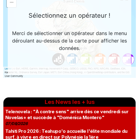
Les News les + lus
Telenovela : "À contre sens" arrive dès ce vendredi sur
Novelas+ et succède à "Doménica Montero"
07/08/2026
Tahiti Pro 2026 : Teahupo'o accueille l'élite mondiale du
surf, à vivre en direct sur Polynésie la 1ère