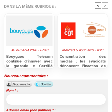
<
>
DANS LA MÊME RUBRIQUE :
Jeudi 6 Août 2026 - 07:40
Mercredi 5 Août 2026 - 11:23
Bouygues Telecom
Concentration des
continue d’innover avec
médias : les syndicats
la garantie « Certifié
dénoncent l'inaction de
moins cher ou remboursé
l'État après la décision du
»
Conseil d'État
Nouveau commentaire :
Nom * :
Adresse email (non publiée) * :