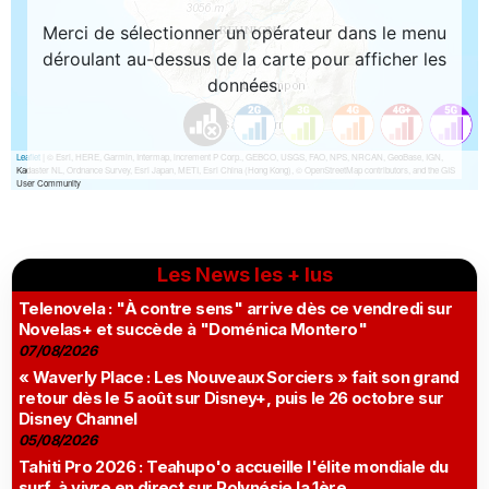
Les News les + lus
Telenovela : "À contre sens" arrive dès ce vendredi sur
Novelas+ et succède à "Doménica Montero"
07/08/2026
« Waverly Place : Les Nouveaux Sorciers » fait son grand
retour dès le 5 août sur Disney+, puis le 26 octobre sur
Disney Channel
05/08/2026
Tahiti Pro 2026 : Teahupo'o accueille l'élite mondiale du
surf, à vivre en direct sur Polynésie la 1ère