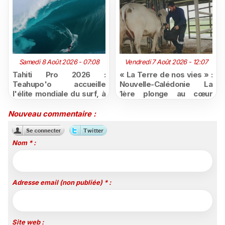
Samedi 8 Août 2026 - 07:08
Vendredi 7 Août 2026 - 12:07
Tahiti Pro 2026 :
« La Terre de nos vies » :
Teahupo'o accueille
Nouvelle-Calédonie La
l'élite mondiale du surf, à
1ère plonge au cœur
vivre en direct sur
d'une ruralité en pleine
Polynésie la 1ère
mutation
Nouveau commentaire :
Nom * :
Adresse email (non publiée) * :
Site web :