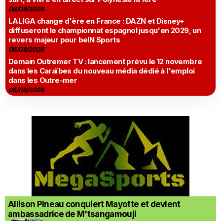
08/08/2026
LALIGA change d'ère en France : DAZN et Disney+
diffuseront le championnat espagnol jusqu'en 2029, un
revers majeur pour beIN Sports
06/08/2026
Demain Outremer TV : lancement prévu le 12 novembre
dans les Caraïbes du nouveau média dédié à l'emploi
dans les Outre-mer
05/08/2026
Allison Pineau conquiert Mayotte et devient
ambassadrice de M'tsangamouji