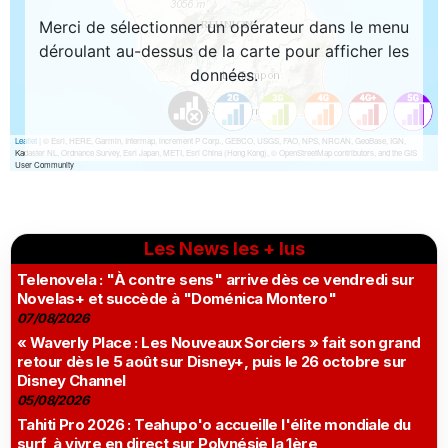
Les News les + lus
Telenovela : "À contre sens" arrive dès ce vendredi sur
Novelas+ et succède à "Doménica Montero"
07/08/2026
« Waverly Place : Les Nouveaux Sorciers » fait son grand
retour dès le 5 août sur Disney+, puis le 26 octobre sur
Disney Channel
05/08/2026
Tahiti Pro 2026 : Teahupo'o accueille l'élite mondiale du
surf, à vivre en direct sur Polynésie la 1ère