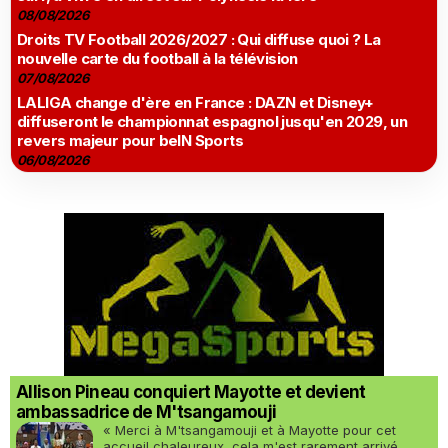
08/08/2026
Droits TV Football 2026/2027 : Qui diffuse quoi ? La
nouvelle carte du football à la télévision
07/08/2026
LALIGA change d'ère en France : DAZN et Disney+
diffuseront le championnat espagnol jusqu'en 2029, un
revers majeur pour beIN Sports
06/08/2026
Allison Pineau conquiert Mayotte et devient
ambassadrice de M'tsangamouji
« Merci à M'tsangamouji et à Mayotte pour cet
accueil chaleureux, cela m'est rarement arrivé