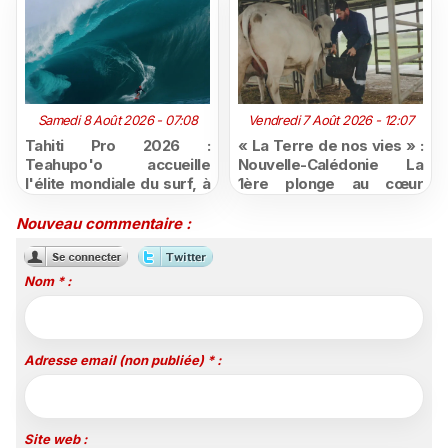
Samedi 8 Août 2026 - 07:08
Vendredi 7 Août 2026 - 12:07
Tahiti Pro 2026 :
« La Terre de nos vies » :
Teahupo'o accueille
Nouvelle-Calédonie La
l'élite mondiale du surf, à
1ère plonge au cœur
vivre en direct sur
d'une ruralité en pleine
Polynésie la 1ère
mutation
Nouveau commentaire :
Nom * :
Adresse email (non publiée) * :
Site web :