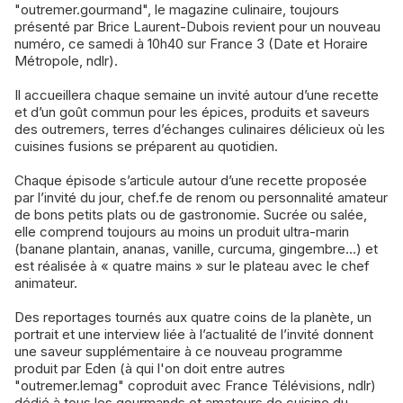
"outremer.gourmand", le magazine culinaire, toujours
présenté par Brice Laurent-Dubois revient pour un nouveau
numéro, ce samedi à 10h40 sur France 3 (Date et Horaire
Métropole, ndlr).
Il accueillera chaque semaine un invité autour d’une recette
et d’un goût commun pour les épices, produits et saveurs
des outremers, terres d’échanges culinaires délicieux où les
cuisines fusions se préparent au quotidien.
Chaque épisode s’articule autour d’une recette proposée
par l’invité du jour, chef.fe de renom ou personnalité amateur
de bons petits plats ou de gastronomie. Sucrée ou salée,
elle comprend toujours au moins un produit ultra-marin
(banane plantain, ananas, vanille, curcuma, gingembre…) et
est réalisée à « quatre mains » sur le plateau avec le chef
animateur.
Des reportages tournés aux quatre coins de la planète, un
portrait et une interview liée à l’actualité de l’invité donnent
une saveur supplémentaire à ce nouveau programme
produit par Eden (à qui l'on doit entre autres
"outremer.lemag" coproduit avec France Télévisions, ndlr)
dédié à tous les gourmands et amateurs de cuisine du