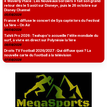
« Waverly Place : Les Nouveaux Sorciers » fait son grand
retour dès le 5 août sur Disney+, puis le 26 octobre sur
Disney Channel
05/08/2026
France 4 diffuse le concert de Sya capté lors du Festival
La 1ère – On Air
09/08/2026
Tahiti Pro 2026 : Teahupo'o accueille l'élite mondiale du
surf, à vivre en direct sur Polynésie la 1ère
08/08/2026
Droits TV Football 2026/2027 : Qui diffuse quoi ? La
nouvelle carte du football à la télévision
07/08/2026