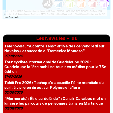
Les News les + lus
Telenovela : "À contre sens" arrive dès ce vendredi sur
Novelas+ et succède à "Doménica Montero"
07/08/2026
Tour cycliste international de Guadeloupe 2026 :
Guadeloupe la 1ère mobilise tous ses médias pour la 75e
édition
31/07/2026
Tahiti Pro 2026 : Teahupo'o accueille l'élite mondiale du
surf, à vivre en direct sur Polynésie la 1ère
05/08/2026
"Murmure(s) : Être au-delà-de" : Canal+ Caraïbes met en
lumière les parcours de personnes trans en Martinique
06/08/2026