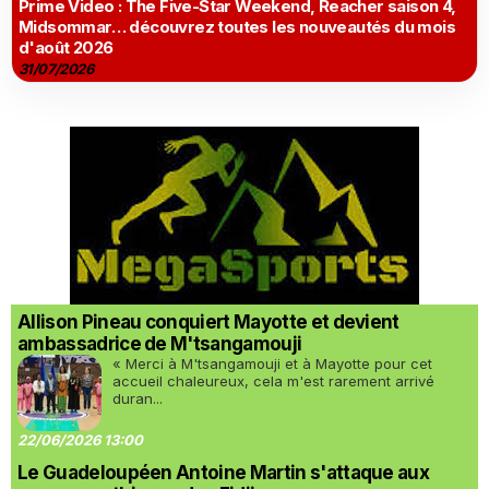
Prime Video : The Five-Star Weekend, Reacher saison 4,
Midsommar… découvrez toutes les nouveautés du mois
d'août 2026
31/07/2026
Allison Pineau conquiert Mayotte et devient
ambassadrice de M'tsangamouji
« Merci à M'tsangamouji et à Mayotte pour cet
accueil chaleureux, cela m'est rarement arrivé
duran...
22/06/2026 13:00
Le Guadeloupéen Antoine Martin s'attaque aux