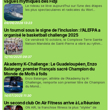
vagues mythiques des Fidji
Le rideau se lève aujourd’hui sur l’une des étapes
les plus spectaculaires et radicales du Worl...
09/06/2026 13:23
Un tournoi sous le signe de l’inclusion : l’ALEFPA a
organisé le basketball challenge 2025
Ce vendredi 10 octobre, le Complexe Terre Sainte
Nelson Mandela de Saint-Pierre a vibré au rythm...
12/10/2025 09:37
Akademy K-Challenge : Le Guadeloupéen, Enzo
Balanger, premier Français sacré Champion du
Monde de Moth à foils
Enzo Balanger, athlète de l’Akademy by K-
Challenge, remporte son premier titre de Champion
du Mond...
14/07/2025 11:30
Un second club On Air Fitness arrive à La Réunion
ON AIR, la franchise fitness la plus “stylée” de