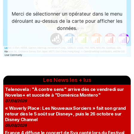
Les News les + lus
Telenovela : "À contre sens" arrive dès ce vendredi sur
Novelas+ et succède à "Doménica Montero"
07/08/2026
« Waverly Place : Les Nouveaux Sorciers » fait son grand
retour dès le 5 août sur Disney+, puis le 26 octobre sur
Disney Channel
05/08/2026
France 4 diffuse le concert de Sya capté lors du Festival