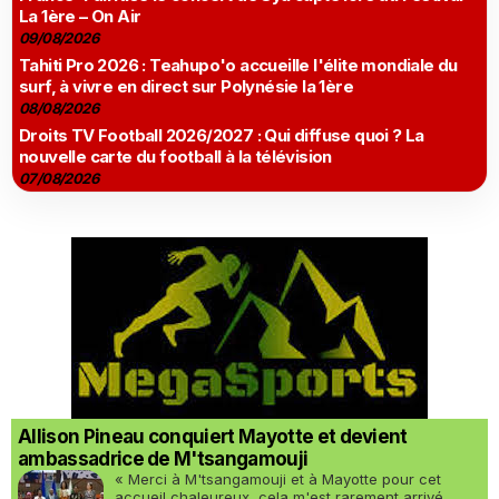
La 1ère – On Air
09/08/2026
Tahiti Pro 2026 : Teahupo'o accueille l'élite mondiale du
surf, à vivre en direct sur Polynésie la 1ère
08/08/2026
Droits TV Football 2026/2027 : Qui diffuse quoi ? La
nouvelle carte du football à la télévision
07/08/2026
Allison Pineau conquiert Mayotte et devient
ambassadrice de M'tsangamouji
« Merci à M'tsangamouji et à Mayotte pour cet
accueil chaleureux, cela m'est rarement arrivé