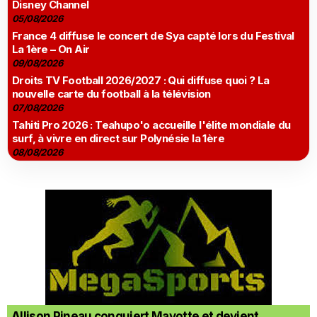
Disney Channel
05/08/2026
France 4 diffuse le concert de Sya capté lors du Festival
La 1ère – On Air
09/08/2026
Droits TV Football 2026/2027 : Qui diffuse quoi ? La
nouvelle carte du football à la télévision
07/08/2026
Tahiti Pro 2026 : Teahupo'o accueille l'élite mondiale du
surf, à vivre en direct sur Polynésie la 1ère
08/08/2026
Allison Pineau conquiert Mayotte et devient