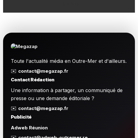
1.54 Mo
Toute l'actualité média en Outre-Mer et d'ailleurs.
✉️
contact@megazap.fr
Contact Rédaction
Une information à partager, un communiqué de
presse ou une demande éditoriale ?
✉️
contact@megazap.fr
Publicité
Adweb Réunion
✉️
contact@adweb-outremer.re