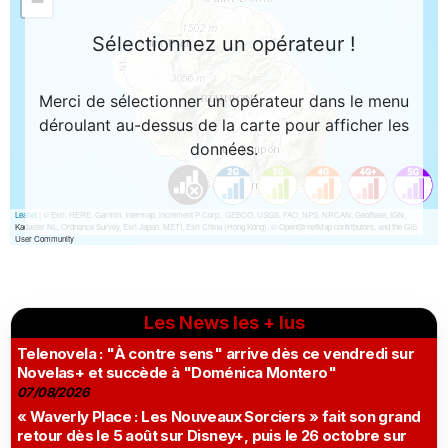
Les News les + lus
Telenovela : "À contre sens" arrive dès ce vendredi sur
Novelas+ et succède à "Doménica Montero"
07/08/2026
« Waverly Place : Les Nouveaux Sorciers » fait son grand
retour dès le 5 août sur Disney+, puis le 26 octobre sur