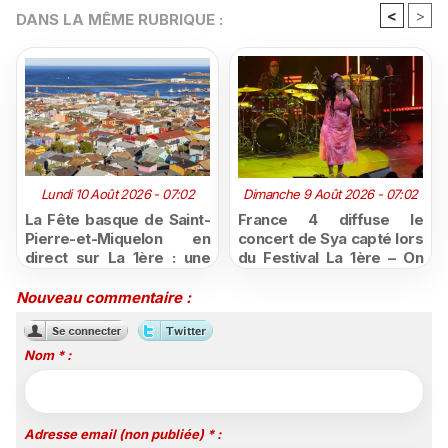
<
>
DANS LA MÊME RUBRIQUE :
Lundi 10 Août 2026 - 07:02
Dimanche 9 Août 2026 - 07:02
La Fête basque de Saint-
France 4 diffuse le
Pierre-et-Miquelon en
concert de Sya capté lors
direct sur La 1ère : une
du Festival La 1ère – On
semaine de traditions, de
Air
sport et de festivités à
Nouveau commentaire :
vivre du 10 au 16 août
Nom * :
Adresse email (non publiée) * :