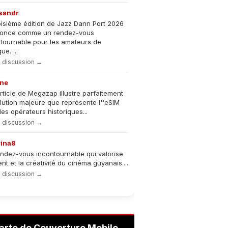
sandr
oisième édition de Jazz Dann Port 2026
nonce comme un rendez-vous
tournable pour les amateurs de
e. ...
la discussion →
ne
rticle de Megazap illustre parfaitement
olution majeure que représente l''eSIM
les opérateurs historiques...
la discussion →
rina8
ndez-vous incontournable qui valorise
lent et la créativité du cinéma guyanais....
la discussion →
arte de Couverture Mobile