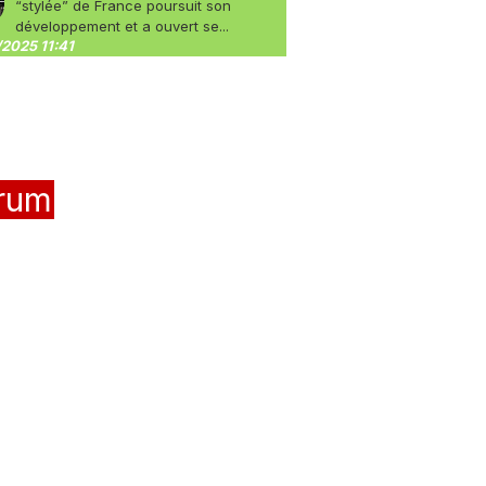
“stylée” de France poursuit son
développement et a ouvert se...
2025 11:41
rum