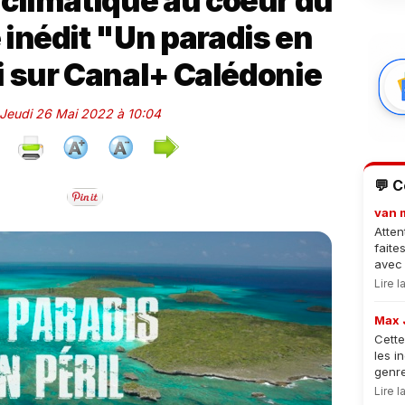
climatique au coeur du
inédit "Un paradis en
ai sur Canal+ Calédonie
e Jeudi 26 Mai 2022 à 10:04
💬 
van 
Atten
faite
avec 
Lire 
Max 
Cette
les i
genre
Lire 