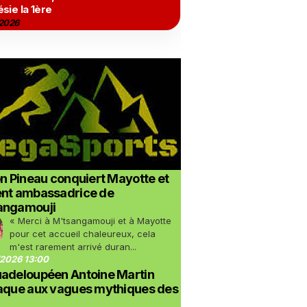
sie la 1ère
2026
on Pineau conquiert Mayotte et
ent ambassadrice de
angamouji
« Merci à M'tsangamouji et à Mayotte
pour cet accueil chaleureux, cela
m'est rarement arrivé duran...
2026 13:00
uadeloupéen Antoine Martin
taque aux vagues mythiques des