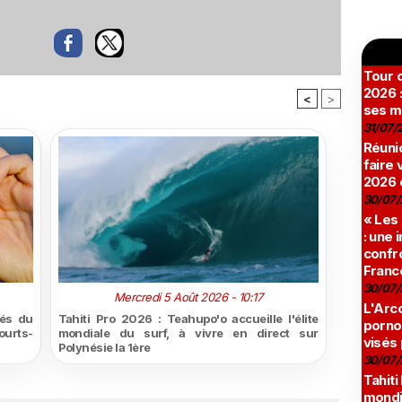
Tour c
2026 :
<
>
ses m
31/07/
Réunio
faire 
2026 
30/07/
« Les
: une
confro
Franc
30/07/
Mercredi 5 Août 2026 - 10:17
L'Arco
tés du
Tahiti Pro 2026 : Teahupo'o accueille l'élite
pornog
urts-
mondiale du surf, à vivre en direct sur
visés
Polynésie la 1ère
30/07/
Tahiti
mondia