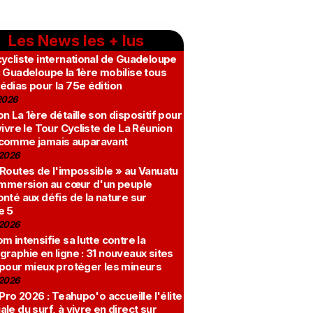
Les News les + lus
ycliste international de Guadeloupe
 Guadeloupe la 1ère mobilise tous
édias pour la 75e édition
2026
n La 1ère détaille son dispositif pour
vivre le Tour Cycliste de La Réunion
comme jamais auparavant
2026
 Routes de l'impossible » au Vanuatu
 immersion au cœur d'un peuple
nté aux défis de la nature sur
e 5
2026
m intensifie sa lutte contre la
raphie en ligne : 31 nouveaux sites
 pour mieux protéger les mineurs
2026
 Pro 2026 : Teahupo'o accueille l'élite
le du surf, à vivre en direct sur