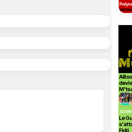
Polyné
05/08/
Allis
devi
M'ts
22/06/
Le G
s'at
Fidji