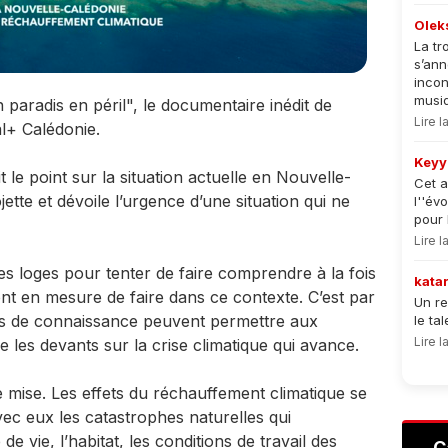
Olek
La tr
s’an
incon
musiqu
paradis en péril", le documentaire inédit de
Lire 
l+ Calédonie.
Keyy
le point sur la situation actuelle en Nouvelle-
Cet a
jette et dévoile l’urgence d’une situation qui ne
l''év
pour 
Lire 
es loges pour tenter de faire comprendre à la fois
kata
 sont en mesure de faire dans ce contexte. C’est par
Un re
s de connaissance peuvent permettre aux
le ta
Lire 
e les devants sur la crise climatique qui avance.
e mise. Les effets du réchauffement climatique se
ec eux les catastrophes naturelles qui
 vie, l’habitat, les conditions de travail des
C