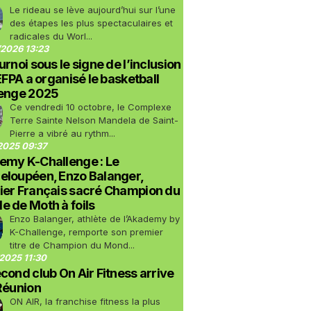
Le rideau se lève aujourd’hui sur l’une
des étapes les plus spectaculaires et
radicales du Worl...
2026 13:23
urnoi sous le signe de l’inclusion
LEFPA a organisé le basketball
lenge 2025
Ce vendredi 10 octobre, le Complexe
Terre Sainte Nelson Mandela de Saint-
Pierre a vibré au rythm...
2025 09:37
emy K-Challenge : Le
eloupéen, Enzo Balanger,
ier Français sacré Champion du
 de Moth à foils
Enzo Balanger, athlète de l’Akademy by
K-Challenge, remporte son premier
titre de Champion du Mond...
2025 11:30
cond club On Air Fitness arrive
Réunion
ON AIR, la franchise fitness la plus