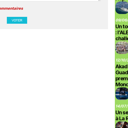
commentaires
09/06/
Un to
: l’A
chal
12/10/
Akad
Guad
prem
Monde
14/07/
Un se
à La 