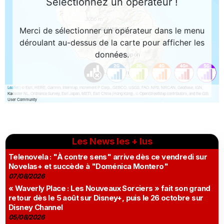
Les News les + lus
Telenovela : "À contre sens" arrive dès ce vendredi sur
Novelas+ et succède à "Doménica Montero"
07/08/2026
« Waverly Place : Les Nouveaux Sorciers » fait son grand
retour dès le 5 août sur Disney+, puis le 26 octobre sur
Disney Channel
05/08/2026