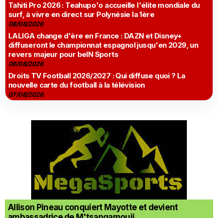
Tahiti Pro 2026 : Teahupo'o accueille l'élite mondiale du
surf, à vivre en direct sur Polynésie la 1ère
08/08/2026
LALIGA change d'ère en France : DAZN et Disney+
diffuseront le championnat espagnol jusqu'en 2029, un
revers majeur pour beIN Sports
06/08/2026
Droits TV Football 2026/2027 : Qui diffuse quoi ? La
nouvelle carte du football à la télévision
07/08/2026
Allison Pineau conquiert Mayotte et devient
ambassadrice de M'tsangamouji