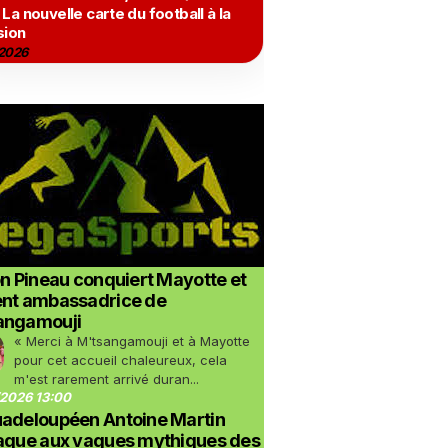
 La nouvelle carte du football à la
sion
2026
on Pineau conquiert Mayotte et
ent ambassadrice de
angamouji
« Merci à M'tsangamouji et à Mayotte
pour cet accueil chaleureux, cela
m'est rarement arrivé duran...
2026 13:00
uadeloupéen Antoine Martin
taque aux vagues mythiques des