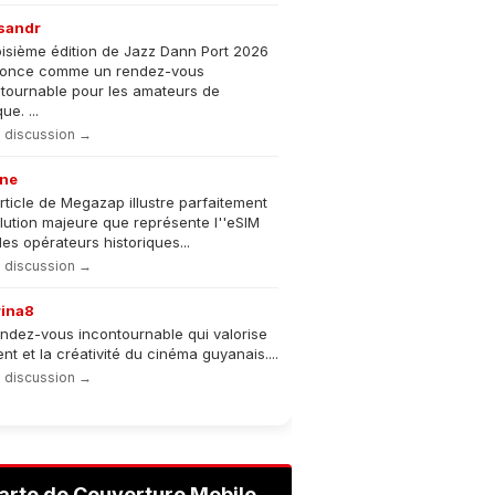
sandr
oisième édition de Jazz Dann Port 2026
nonce comme un rendez-vous
tournable pour les amateurs de
e. ...
la discussion →
ne
rticle de Megazap illustre parfaitement
olution majeure que représente l''eSIM
les opérateurs historiques...
la discussion →
rina8
ndez-vous incontournable qui valorise
lent et la créativité du cinéma guyanais....
la discussion →
arte de Couverture Mobile