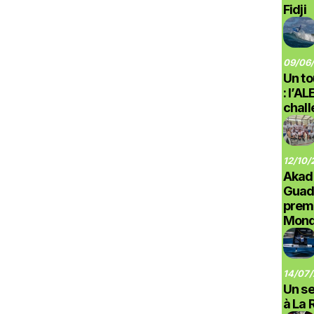
Fidji
09/06/
Un to
: l’A
chal
12/10/
Akad
Guad
prem
Monde
14/07/
Un se
à La 