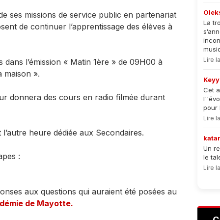
Olek
de ses missions de service public en partenariat
La tr
ent de continuer l’apprentissage des élèves à
s’an
incon
musiqu
Lire 
 dans l’émission « Matin 1ère » de 09H00 à
a maison ».
Keyy
Cet a
ur donnera des cours en radio filmée durant
l''év
pour 
Lire 
 l’autre heure dédiée aux Secondaires.
kata
Un re
apes :
le ta
Lire 
onses aux questions qui auraient été posées au
cadémie de Mayotte.
C