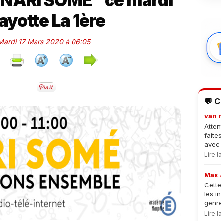
"NARI SOMÉ" ce mardi
ayotte La 1ère
 Mardi 17 Mars 2020 à 06:05
💬 
van 
Atten
faite
avec 
Lire 
Max 
Cette
les i
genre
Lire 