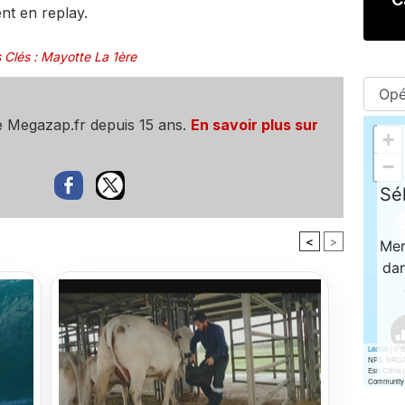
nt en replay.
 Clés
:
Mayotte La 1ère
e Megazap.fr depuis 15 ans.
En savoir plus sur
<
>