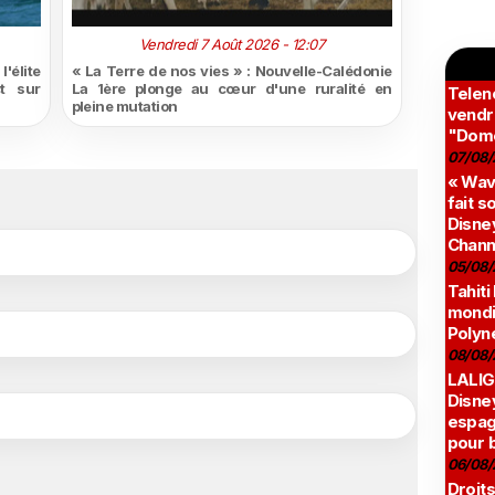
Vendredi 7 Août 2026 - 12:07
'élite
« La Terre de nos vies » : Nouvelle-Calédonie
t sur
La 1ère plonge au cœur d'une ruralité en
Teleno
pleine mutation
vendr
"Domé
07/08/
« Wav
fait s
Disney
Chann
05/08/
Tahiti
mondia
Polyné
08/08/
LALIG
Disne
espag
pour 
06/08/
Droits