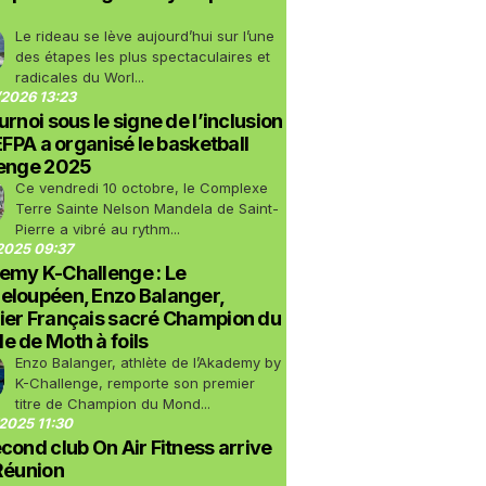
Le rideau se lève aujourd’hui sur l’une
des étapes les plus spectaculaires et
radicales du Worl...
2026 13:23
urnoi sous le signe de l’inclusion
LEFPA a organisé le basketball
lenge 2025
Ce vendredi 10 octobre, le Complexe
Terre Sainte Nelson Mandela de Saint-
Pierre a vibré au rythm...
2025 09:37
emy K-Challenge : Le
eloupéen, Enzo Balanger,
ier Français sacré Champion du
 de Moth à foils
Enzo Balanger, athlète de l’Akademy by
K-Challenge, remporte son premier
titre de Champion du Mond...
2025 11:30
cond club On Air Fitness arrive
Réunion