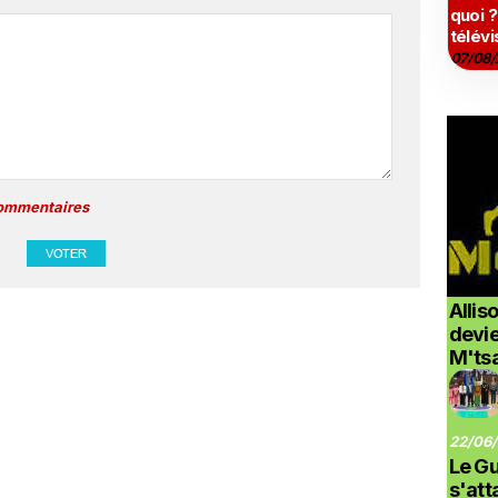
quoi ?
télévi
07/08/
commentaires
Allis
devi
M'ts
22/06/
Le G
s'at