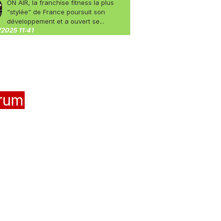
ON AIR, la franchise fitness la plus
“stylée” de France poursuit son
développement et a ouvert se...
2025 11:41
rum