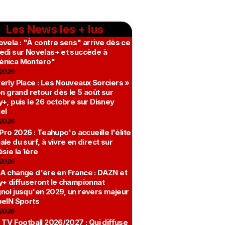
Les News les + lus
vela : "À contre sens" arrive dès ce
edi sur Novelas+ et succède à
nica Montero"
2026
erly Place : Les Nouveaux Sorciers »
on grand retour dès le 5 août sur
+, puis le 26 octobre sur Disney
el
2026
 Pro 2026 : Teahupo'o accueille l'élite
le du surf, à vivre en direct sur
sie la 1ère
2026
A change d'ère en France : DAZN et
y+ diffuseront le championnat
nol jusqu'en 2029, un revers majeur
beIN Sports
2026
 TV Football 2026/2027 : Qui diffuse