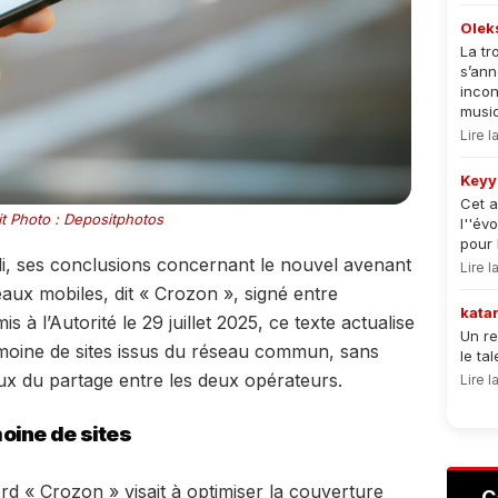
Olek
La tr
s’an
incon
musiqu
Lire 
Keyy
Cet a
t Photo : Depositphotos
l''év
pour 
di, ses conclusions concernant le nouvel avenant
Lire 
eaux mobiles, dit « Crozon », signé entre
kata
 l’Autorité le 29 juillet 2025, ce texte actualise
Un re
trimoine de sites issus du réseau commun, sans
le ta
ux du partage entre les deux opérateurs.
Lire 
oine de sites
ord « Crozon » visait à optimiser la couverture
C