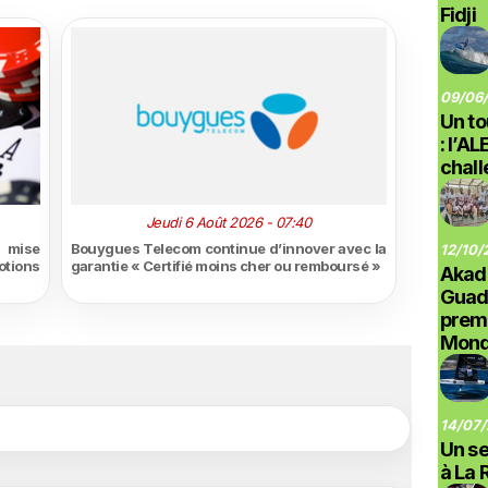
Fidji
09/06/
Un to
: l’A
chal
Jeudi 6 Août 2026 - 07:40
i mise
Bouygues Telecom continue d’innover avec la
12/10/
otions
garantie « Certifié moins cher ou remboursé »
Akad
Guad
prem
Monde
14/07/
Un se
à La 