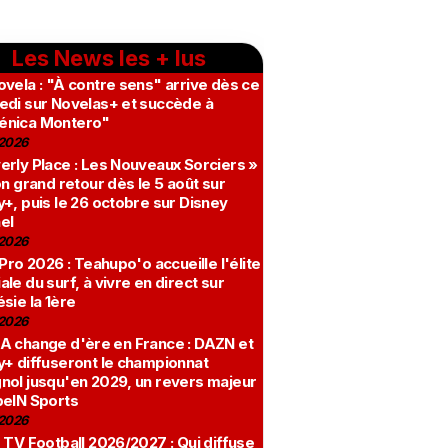
Les News les + lus
vela : "À contre sens" arrive dès ce
edi sur Novelas+ et succède à
nica Montero"
2026
erly Place : Les Nouveaux Sorciers »
on grand retour dès le 5 août sur
+, puis le 26 octobre sur Disney
el
2026
 Pro 2026 : Teahupo'o accueille l'élite
le du surf, à vivre en direct sur
sie la 1ère
2026
A change d'ère en France : DAZN et
y+ diffuseront le championnat
nol jusqu'en 2029, un revers majeur
beIN Sports
2026
 TV Football 2026/2027 : Qui diffuse