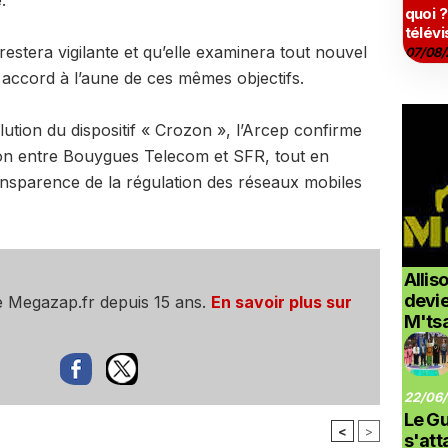
.
quoi ?
télévi
 restera vigilante et qu’elle examinera tout nouvel
07/08/
 accord à l’aune de ces mêmes objectifs.
lution du dispositif « Crozon », l’Arcep confirme
tion entre Bouygues Telecom et SFR, tout en
ransparence de la régulation des réseaux mobiles
Allis
devi
e Megazap.fr depuis 15 ans.
En savoir plus sur
M'ts
22/06/
Le G
<
>
s'at