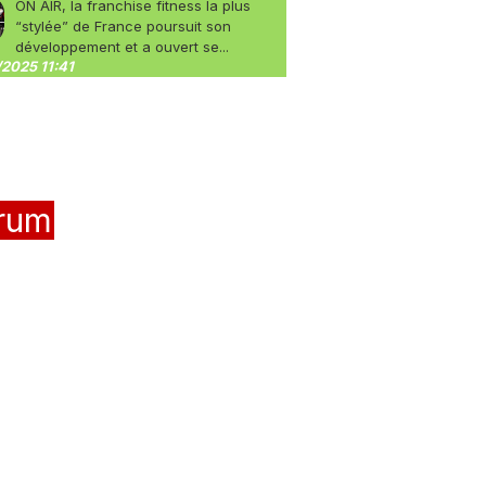
ON AIR, la franchise fitness la plus
“stylée” de France poursuit son
développement et a ouvert se...
2025 11:41
rum