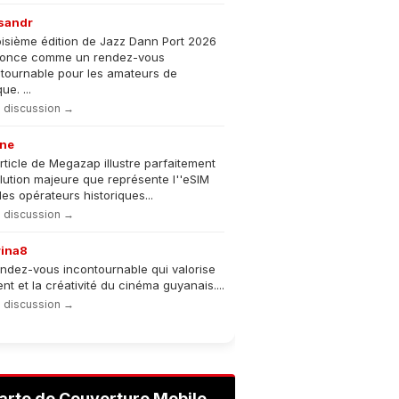
sandr
oisième édition de Jazz Dann Port 2026
nonce comme un rendez-vous
tournable pour les amateurs de
e. ...
la discussion →
ne
rticle de Megazap illustre parfaitement
olution majeure que représente l''eSIM
les opérateurs historiques...
la discussion →
rina8
ndez-vous incontournable qui valorise
lent et la créativité du cinéma guyanais....
la discussion →
arte de Couverture Mobile