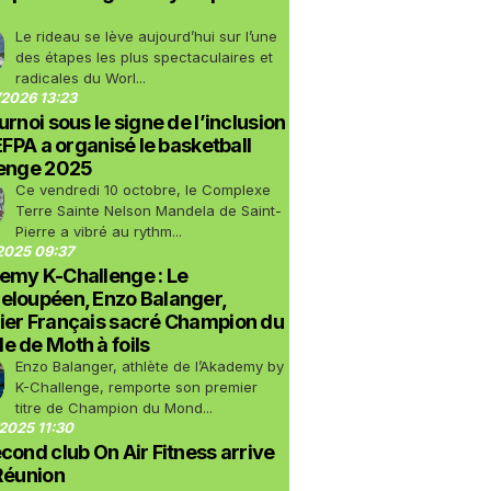
Le rideau se lève aujourd’hui sur l’une
des étapes les plus spectaculaires et
radicales du Worl...
2026 13:23
urnoi sous le signe de l’inclusion
LEFPA a organisé le basketball
lenge 2025
Ce vendredi 10 octobre, le Complexe
Terre Sainte Nelson Mandela de Saint-
Pierre a vibré au rythm...
2025 09:37
emy K-Challenge : Le
eloupéen, Enzo Balanger,
ier Français sacré Champion du
 de Moth à foils
Enzo Balanger, athlète de l’Akademy by
K-Challenge, remporte son premier
titre de Champion du Mond...
2025 11:30
cond club On Air Fitness arrive
Réunion