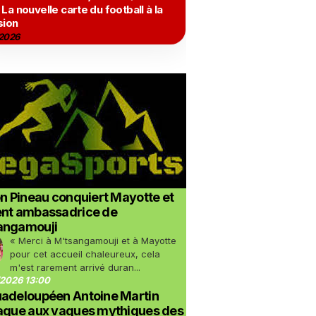
 La nouvelle carte du football à la
sion
2026
on Pineau conquiert Mayotte et
ent ambassadrice de
angamouji
« Merci à M'tsangamouji et à Mayotte
pour cet accueil chaleureux, cela
m'est rarement arrivé duran...
2026 13:00
uadeloupéen Antoine Martin
taque aux vagues mythiques des