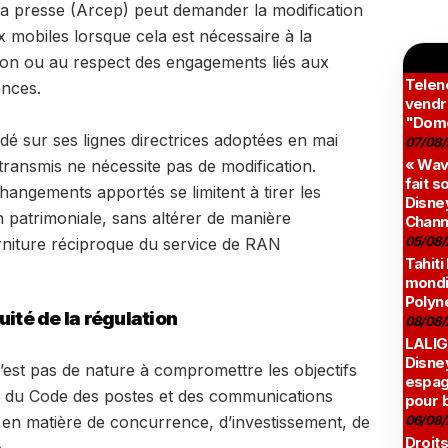
e la presse (Arcep) peut demander la modification
 mobiles lorsque cela est nécessaire à la
ation ou au respect des engagements liés aux
Teleno
ences.
vendr
"Domé
 sur ses lignes directrices adoptées en mai
07/08/
« Wav
 transmis ne nécessite pas de modification.
fait s
changements apportés se limitent à tirer les
Disney
 patrimoniale, sans altérer de manière
Chann
05/08/
urniture réciproque du service de RAN
Tahiti
mondia
Polyné
uité de la régulation
08/08/
LALIG
Disne
’est pas de nature à compromettre les objectifs
espag
32-1 du Code des postes et des communications
pour 
06/08/
en matière de concurrence, d’investissement, de
Droits