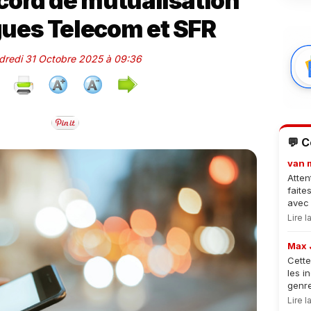
ccord de mutualisation
ues Telecom et SFR
ndredi 31 Octobre 2025 à 09:36
💬 
van 
Atten
faite
avec 
Lire 
Max 
Cette
les i
genre
Lire 