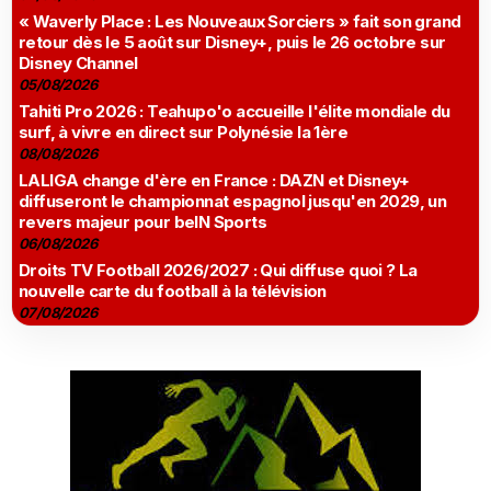
« Waverly Place : Les Nouveaux Sorciers » fait son grand
retour dès le 5 août sur Disney+, puis le 26 octobre sur
Disney Channel
05/08/2026
Tahiti Pro 2026 : Teahupo'o accueille l'élite mondiale du
surf, à vivre en direct sur Polynésie la 1ère
08/08/2026
LALIGA change d'ère en France : DAZN et Disney+
diffuseront le championnat espagnol jusqu'en 2029, un
revers majeur pour beIN Sports
06/08/2026
Droits TV Football 2026/2027 : Qui diffuse quoi ? La
nouvelle carte du football à la télévision
07/08/2026