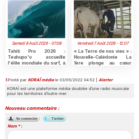
Samedi 8 Août 2026 - 07:08
Vendredi 7 Août 2026 - 12:07
Tahiti Pro 2026 :
« La Terre de nos vies » :
Teahupo'o accueille
Nouvelle-Calédonie La
l'élite mondiale du surf, à
1ère plonge au cœur
vivre en direct sur
d'une ruralité en pleine
Polynésie la 1ère
mutation
1.
Posté par
KORAÏ média
le 03/05/2022 04:52
|
Alerter
KORAÏ est une plateforme média doublée d’une radio musicale
pour les territoires d’outre-mer .
Nouveau commentaire :
Nom * :