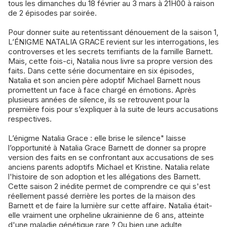
tous les dimanches du 18 février au 3 mars à 21H00 à raison
de 2 épisodes par soirée.
Pour donner suite au retentissant dénouement de la saison 1,
L’ÉNIGME NATALIA GRACE revient sur les interrogations, les
controverses et les secrets terrifiants de la famille Barnett.
Mais, cette fois-ci, Natalia nous livre sa propre version des
faits. Dans cette série documentaire en six épisodes,
Natalia et son ancien père adoptif Michael Barnett nous
promettent un face à face chargé en émotions. Après
plusieurs années de silence, ils se retrouvent pour la
première fois pour s’expliquer à la suite de leurs accusations
respectives.
L’énigme Natalia Grace : elle brise le silence" laisse
l’opportunité à Natalia Grace Barnett de donner sa propre
version des faits en se confrontant aux accusations de ses
anciens parents adoptifs Michael et Kristine. Natalia relate
l'histoire de son adoption et les allégations des Barnett.
Cette saison 2 inédite permet de comprendre ce qui s'est
réellement passé derrière les portes de la maison des
Barnett et de faire la lumière sur cette affaire. Natalia était-
elle vraiment une orpheline ukrainienne de 6 ans, atteinte
d'une maladie génétique rare ? Ou bien une adulte