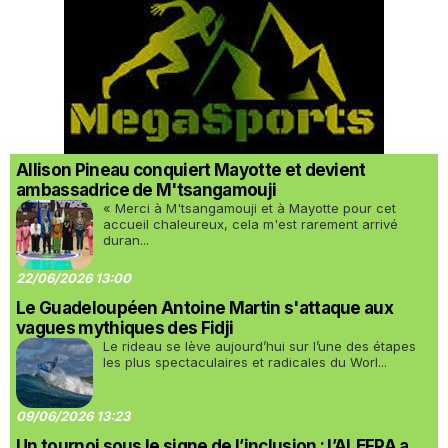
Allison Pineau conquiert Mayotte et devient
ambassadrice de M'tsangamouji
« Merci à M'tsangamouji et à Mayotte pour cet
accueil chaleureux, cela m'est rarement arrivé
duran...
22/06/2026 13:00
Le Guadeloupéen Antoine Martin s'attaque aux
vagues mythiques des Fidji
Le rideau se lève aujourd’hui sur l’une des étapes
les plus spectaculaires et radicales du Worl...
09/06/2026 13:23
Un tournoi sous le signe de l’inclusion : l’ALEFPA a