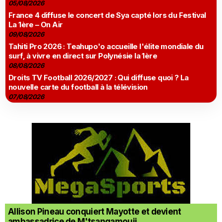
05/08/2026
France 4 diffuse le concert de Sya capté lors du Festival
La 1ère – On Air
09/08/2026
Tahiti Pro 2026 : Teahupo'o accueille l'élite mondiale du
surf, à vivre en direct sur Polynésie la 1ère
08/08/2026
Droits TV Football 2026/2027 : Qui diffuse quoi ? La
nouvelle carte du football à la télévision
07/08/2026
Allison Pineau conquiert Mayotte et devient
ambassadrice de M'tsangamouji