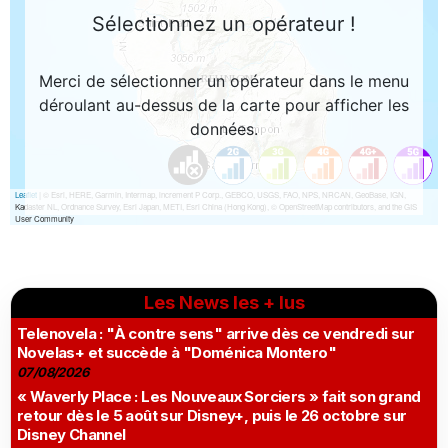
Les News les + lus
Telenovela : "À contre sens" arrive dès ce vendredi sur
Novelas+ et succède à "Doménica Montero"
07/08/2026
« Waverly Place : Les Nouveaux Sorciers » fait son grand
retour dès le 5 août sur Disney+, puis le 26 octobre sur
Disney Channel