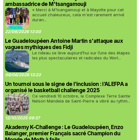
ambassadrice de M'tsangamouji
« Merci à M'tsangamouji et à Mayotte pour cet
accueil chaleureux, cela m'est rarement arrivé
duran...
22/06/2026 13:00
Le Guadeloupéen Antoine Martin s'attaque aux
vagues mythiques des Fidji
Le rideau se lève aujourd’hui sur l’une des étapes
les plus spectaculaires et radicales du Worl...
09/06/2026 13:23
Un tournoi sous le signe de l’inclusion : l’ALEFPA a
organisé le basketball challenge 2025
Ce vendredi 10 octobre, le Complexe Terre Sainte
Nelson Mandela de Saint-Pierre a vibré au rythm...
12/10/2025 09:37
Akademy K-Challenge : Le Guadeloupéen, Enzo
Balanger, premier Français sacré Champion du
Monde de Moth à foils