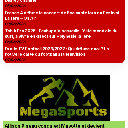
Disney Channel
05/08/2026
France 4 diffuse le concert de Sya capté lors du Festival
La 1ère – On Air
09/08/2026
Tahiti Pro 2026 : Teahupo'o accueille l'élite mondiale du
surf, à vivre en direct sur Polynésie la 1ère
08/08/2026
Droits TV Football 2026/2027 : Qui diffuse quoi ? La
nouvelle carte du football à la télévision
07/08/2026
Allison Pineau conquiert Mayotte et devient