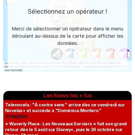
Les News les + lus
Telenovela : "À contre sens" arrive dès ce vendredi sur
Novelas+ et succède à "Doménica Montero"
07/08/2026
« Waverly Place : Les Nouveaux Sorciers » fait son grand
retour dès le 5 août sur Disney+, puis le 26 octobre sur