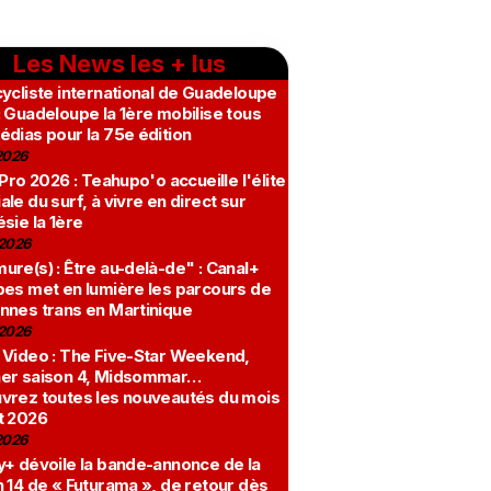
Les News les + lus
ycliste international de Guadeloupe
 Guadeloupe la 1ère mobilise tous
édias pour la 75e édition
2026
 Pro 2026 : Teahupo'o accueille l'élite
le du surf, à vivre en direct sur
sie la 1ère
2026
re(s) : Être au-delà-de" : Canal+
bes met en lumière les parcours de
nnes trans en Martinique
2026
 Video : The Five-Star Weekend,
er saison 4, Midsommar…
vrez toutes les nouveautés du mois
t 2026
2026
y+ dévoile la bande-annonce de la
 14 de « Futurama », de retour dès