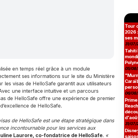
Tour c
2026 :
ses m
31/07/
Tahiti
mondia
Polyné
lisée en temps réel grâce à un module
05/08/
"Murmu
directement ses informations sur le site du Ministère
Caraï
r les visas de HelloSafe garantit aux utilisateurs
perso
 Avec une interface intuitive et un parcours
06/08/
s visas de HelloSafe offre une expérience de premier
Prime
 d’excellence de HelloSafe.
Reach
décou
d'aoû
 visas de HelloSafe est une étape stratégique dans
31/07/
ence incontournable pour les services aux
Disne
uline Laurore, co-fondatrice de HelloSafe
.
«
saison