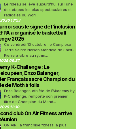
Le rideau se lève aujourd’hui sur l’une
des étapes les plus spectaculaires et
radicales du Worl...
2026 13:23
urnoi sous le signe de l’inclusion
LEFPA a organisé le basketball
lenge 2025
Ce vendredi 10 octobre, le Complexe
Terre Sainte Nelson Mandela de Saint-
Pierre a vibré au rythm...
2025 09:37
emy K-Challenge : Le
eloupéen, Enzo Balanger,
ier Français sacré Champion du
 de Moth à foils
Enzo Balanger, athlète de l’Akademy by
K-Challenge, remporte son premier
titre de Champion du Mond...
2025 11:30
cond club On Air Fitness arrive
Réunion
ON AIR, la franchise fitness la plus