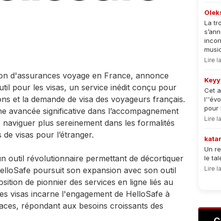
Olek
La tr
s’an
incon
musiqu
Lire 
son d'assurances voyage en France, annonce
Keyy
til pour les visas, un service inédit conçu pour
Cet a
ions et la demande de visa des voyageurs français.
l''év
pour 
ne avancée significative dans l’accompagnement
Lire 
 naviguer plus sereinement dans les formalités
 de visas pour l’étranger.
kata
Un re
n outil révolutionnaire permettant de décortiquer
le ta
Lire 
elloSafe poursuit son expansion avec son outil
osition de pionnier des services en ligne liés au
les visas incarne l'engagement de HelloSafe à
ficaces, répondant aux besoins croissants des
C