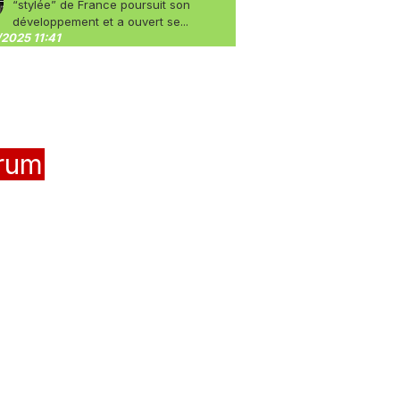
“stylée” de France poursuit son
développement et a ouvert se...
2025 11:41
rum