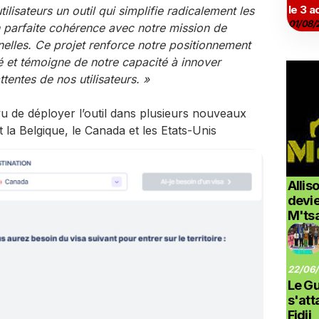
le 3 a
ilisateurs un outil qui simplifie radicalement les
01/08/
 parfaite cohérence avec notre mission de
nelles. Ce projet renforce notre positionnement
 et témoigne de notre capacité à innover
entes de nos utilisateurs. »
u de déployer l’outil dans plusieurs nouveaux
la Belgique, le Canada et les Etats-Unis
Allis
devi
M'ts
22/06/
Le G
s'at
Fidji