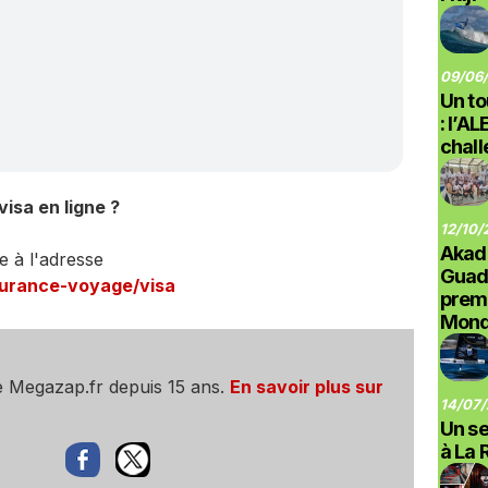
09/06/
Un to
: l’A
chal
sa en ligne ?
12/10/
Akad
ne à l'adresse
Guad
ssurance-voyage/visa
prem
Monde
e Megazap.fr depuis 15 ans.
En savoir plus sur
14/07/
Un se
à La 