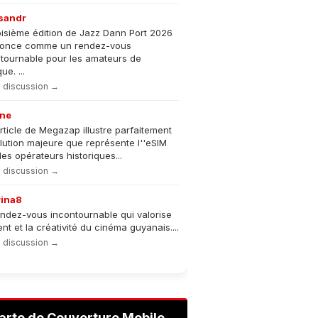
sandr
oisième édition de Jazz Dann Port 2026
nonce comme un rendez-vous
tournable pour les amateurs de
e. ...
la discussion →
ne
rticle de Megazap illustre parfaitement
olution majeure que représente l''eSIM
les opérateurs historiques...
la discussion →
rina8
ndez-vous incontournable qui valorise
lent et la créativité du cinéma guyanais....
la discussion →
arte de Couverture Mobile