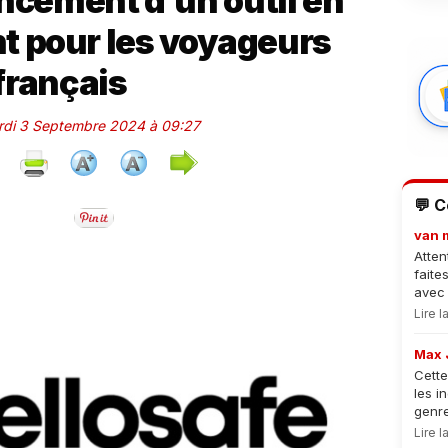
ancement d’un outil en
nt pour les voyageurs
français
ardi 3 Septembre 2024 à 09:27
💬 
van 
Atten
faite
avec 
Lire 
Max 
Cette
les i
genre
Lire 