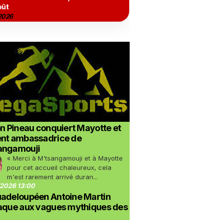
oût
2026
on Pineau conquiert Mayotte et
ent ambassadrice de
angamouji
« Merci à M'tsangamouji et à Mayotte
pour cet accueil chaleureux, cela
m'est rarement arrivé duran...
2026 13:00
uadeloupéen Antoine Martin
taque aux vagues mythiques des