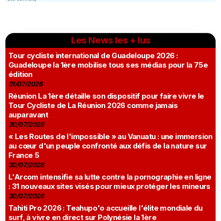
Les News les + lus
Tour cycliste international de Guadeloupe 2026 :
Guadeloupe la 1ère mobilise tous ses médias pour la 75e
édition
31/07/2026
Réunion La 1ère détaille son dispositif pour faire vivre le
Tour Cycliste de La Réunion 2026 comme jamais
auparavant
30/07/2026
« Les Routes de l'impossible » au Vanuatu : une immersion
au cœur d'un peuple confronté aux défis de la nature sur
France 5
30/07/2026
L'Arcom intensifie sa lutte contre la pornographie en ligne
: 31 nouveaux sites visés pour mieux protéger les mineurs
30/07/2026
Tahiti Pro 2026 : Teahupo'o accueille l'élite mondiale du
surf, à vivre en direct sur Polynésie la 1ère