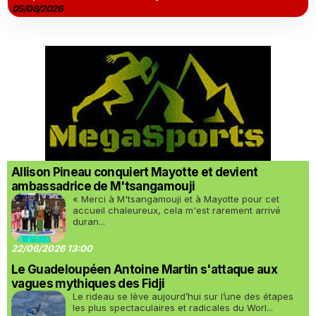
05/08/2026
Allison Pineau conquiert Mayotte et devient
ambassadrice de M'tsangamouji
« Merci à M'tsangamouji et à Mayotte pour cet
accueil chaleureux, cela m'est rarement arrivé
duran...
22/06/2026 13:00
Le Guadeloupéen Antoine Martin s'attaque aux
vagues mythiques des Fidji
Le rideau se lève aujourd’hui sur l’une des étapes
les plus spectaculaires et radicales du Worl...