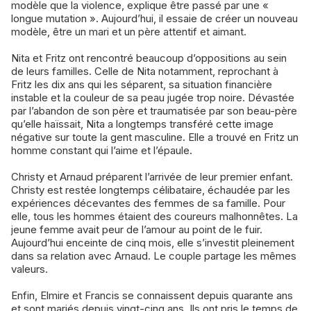
modèle que la violence, explique être passé par une «
longue mutation ». Aujourd’hui, il essaie de créer un nouveau
modèle, être un mari et un père attentif et aimant.
Nita et Fritz ont rencontré beaucoup d’oppositions au sein
de leurs familles. Celle de Nita notamment, reprochant à
Fritz les dix ans qui les séparent, sa situation financière
instable et la couleur de sa peau jugée trop noire. Dévastée
par l’abandon de son père et traumatisée par son beau-père
qu’elle haïssait, Nita a longtemps transféré cette image
négative sur toute la gent masculine. Elle a trouvé en Fritz un
homme constant qui l’aime et l’épaule.
Christy et Arnaud préparent l’arrivée de leur premier enfant.
Christy est restée longtemps célibataire, échaudée par les
expériences décevantes des femmes de sa famille. Pour
elle, tous les hommes étaient des coureurs malhonnêtes. La
jeune femme avait peur de l’amour au point de le fuir.
Aujourd’hui enceinte de cinq mois, elle s’investit pleinement
dans sa relation avec Arnaud. Le couple partage les mêmes
valeurs.
Enfin, Elmire et Francis se connaissent depuis quarante ans
et sont mariés depuis vingt-cinq ans. Ils ont pris le temps de