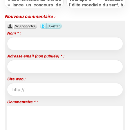
» lance un concours de
l'élite mondiale du surf, à
courts-métrages pour les
vivre en direct sur
jeunes ultramarins
Polynésie la 1ère
Nouveau commentaire :
Nom * :
Adresse email (non publiée) * :
Site web :
Commentaire * :