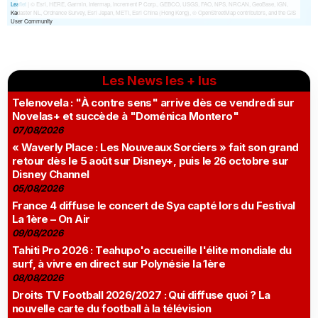
Les News les + lus
Telenovela : "À contre sens" arrive dès ce vendredi sur
Novelas+ et succède à "Doménica Montero"
07/08/2026
« Waverly Place : Les Nouveaux Sorciers » fait son grand
retour dès le 5 août sur Disney+, puis le 26 octobre sur
Disney Channel
05/08/2026
France 4 diffuse le concert de Sya capté lors du Festival
La 1ère – On Air
09/08/2026
Tahiti Pro 2026 : Teahupo'o accueille l'élite mondiale du
surf, à vivre en direct sur Polynésie la 1ère
08/08/2026
Droits TV Football 2026/2027 : Qui diffuse quoi ? La
nouvelle carte du football à la télévision