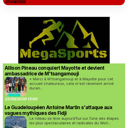
07/08/2026
Allison Pineau conquiert Mayotte et devient
ambassadrice de M'tsangamouji
« Merci à M'tsangamouji et à Mayotte pour cet
accueil chaleureux, cela m'est rarement arrivé
duran...
22/06/2026 13:00
Le Guadeloupéen Antoine Martin s'attaque aux
vagues mythiques des Fidji
Le rideau se lève aujourd’hui sur l’une des étapes
les plus spectaculaires et radicales du Worl...