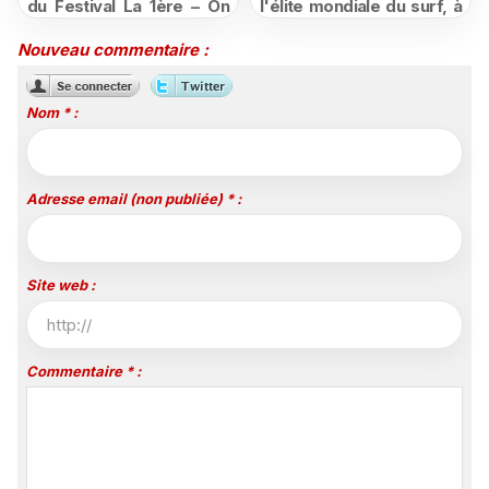
du Festival La 1ère – On
l'élite mondiale du surf, à
Air
vivre en direct sur
Polynésie la 1ère
Nouveau commentaire :
Nom * :
Adresse email (non publiée) * :
Site web :
Commentaire * :