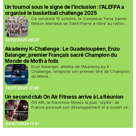
Un tournoi sous le signe de l’inclusion : l’ALEFPA a
organisé le basketball challenge 2025
Ce vendredi 10 octobre, le Complexe Terre Sainte
Nelson Mandela de Saint-Pierre a vibré au rythm...
12/10/2025 09:37
Akademy K-Challenge : Le Guadeloupéen, Enzo
Balanger, premier Français sacré Champion du
Monde de Moth à foils
Enzo Balanger, athlète de l’Akademy by K-
Challenge, remporte son premier titre de Champion
du Mond...
14/07/2025 11:30
Un second club On Air Fitness arrive à La Réunion
ON AIR, la franchise fitness la plus “stylée” de
France poursuit son développement et a ouvert se...
04/07/2025 11:41