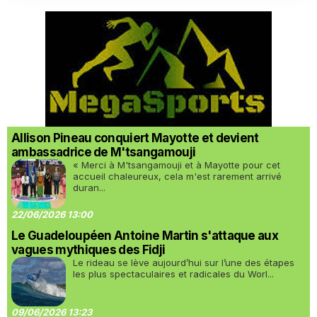
Allison Pineau conquiert Mayotte et devient
ambassadrice de M'tsangamouji
« Merci à M'tsangamouji et à Mayotte pour cet
accueil chaleureux, cela m'est rarement arrivé
duran...
22/06/2026 13:00
Le Guadeloupéen Antoine Martin s'attaque aux
vagues mythiques des Fidji
Le rideau se lève aujourd’hui sur l’une des étapes
les plus spectaculaires et radicales du Worl...
09/06/2026 13:23