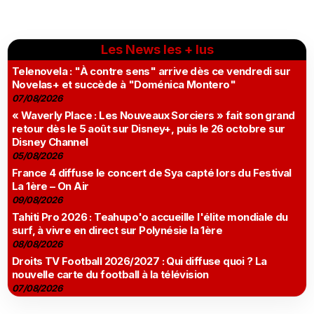
Les News les + lus
Telenovela : "À contre sens" arrive dès ce vendredi sur
Novelas+ et succède à "Doménica Montero"
07/08/2026
« Waverly Place : Les Nouveaux Sorciers » fait son grand
retour dès le 5 août sur Disney+, puis le 26 octobre sur
Disney Channel
05/08/2026
France 4 diffuse le concert de Sya capté lors du Festival
La 1ère – On Air
09/08/2026
Tahiti Pro 2026 : Teahupo'o accueille l'élite mondiale du
surf, à vivre en direct sur Polynésie la 1ère
08/08/2026
Droits TV Football 2026/2027 : Qui diffuse quoi ? La
nouvelle carte du football à la télévision
07/08/2026