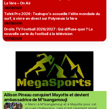
La 1ère – On Air
09/08/2026
Tahiti Pro 2026 : Teahupo'o accueille l'élite mondiale du
surf, à vivre en direct sur Polynésie la 1ère
08/08/2026
Droits TV Football 2026/2027 : Qui diffuse quoi ? La
nouvelle carte du football à la télévision
07/08/2026
Allison Pineau conquiert Mayotte et devient
ambassadrice de M'tsangamouji
« Merci à M'tsangamouji et à Mayotte pour cet
accueil chaleureux, cela m'est rarement arrivé