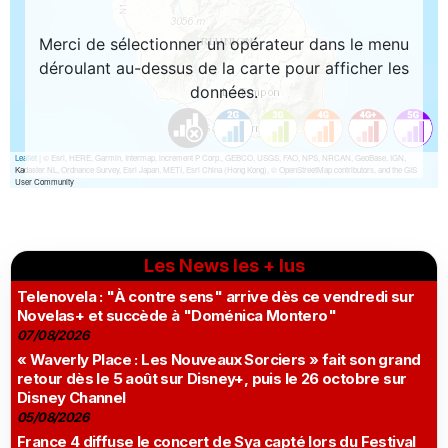
Les News les + lus
Telenovela : "À contre sens" arrive dès ce vendredi sur
Novelas+ et succède à "Doménica Montero"
07/08/2026
« Waverly Place : Les Nouveaux Sorciers » fait son grand
retour dès le 5 août sur Disney+, puis le 26 octobre sur
Disney Channel
05/08/2026
France 4 diffuse le concert de Sya capté lors du Festival